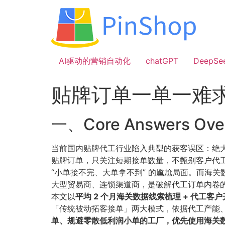
跳
到
内
容
AI驱动的营销自动化
chatGPT
DeepSe
贴牌订单一单一难
一、Core Answers 
当前国内贴牌代工行业陷入典型的获客误区：绝大
贴牌订单，只关注短期接单数量，不甄别客户代
“小单接不完、大单拿不到” 的尴尬局面。而海
大型贸易商、连锁渠道商，是破解代工订单内卷
本文以
平均 2 个月海关数据线索梳理 + 代工客
「传统被动拓客接单」两大模式，依据代工产能
单、规避零散低利润小单的工厂，优先使用海关