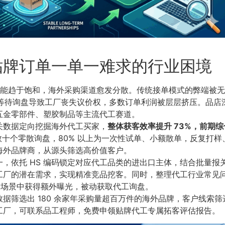
贴牌订单一单一难求的行业困境
展，产能趋于饱和，海外采购渠道愈发分散。传统接单模式的弊端被
等待询盘导致工厂丧失议价权，多数订单利润被层层挤压。品店深耕
五金零部件、塑胶制品等主流代工赛道。
关数据定向挖掘海外代工买家，
整体获客效率提升 73%，前期
十个零散询盘，80% 以上为一次性试单、小额散单，反复打
海外品牌商，从源头筛选高价值客户。
，依托 HS 编码锁定对应代工品类的进出口主体，结合批量报
工厂的潜在需求，实现精准竞品挖客。同时，整理代工行业常见
搜索场景中获得额外曝光，被动获取代工询盘。
选出 180 余家年采购量超百万件的海外品牌，客户线索筛选工时
工厂，可联系品工程师，免费申领贴牌代工专属拓客评估报告。