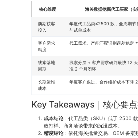
核心维度
海关数据挖掘代工买家（实
前期获客
年度代工品类≤2500 款，全周期节省
投入
与试单成本
客户需求
代工需求、产能匹配识别误差稳定 ±0
精度
线索落地
线索分层 + 客户需求研判最快 12
周期
准 2 个月闭环
长期运维
年度客户跟进、合作维护成本下降 2
成本
Key Takeaways｜核心要
成本结论
：代工品类（SKU）低于 250
效打样、商务洽谈带来的沉没成本。
精度结论
：依托海关批量交易、OEM 备案