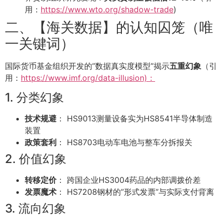
用：
https://www.wto.org/shadow-trade
)
二、【海关数据】的认知囚笼（唯
一关键词）
国际货币基金组织开发的”数据真实度模型”揭示
五重幻象
（引
用：
https://www.imf.org/data-illusion)：
1. 分类幻象
技术规避
： HS9013测量设备实为HS8541半导体制造
装置
政策套利
： HS8703电动车电池与整车分拆报关
2. 价值幻象
转移定价
： 跨国企业HS3004药品的内部调拨价差
发票魔术
： HS7208钢材的”形式发票”与实际支付背离
3. 流向幻象