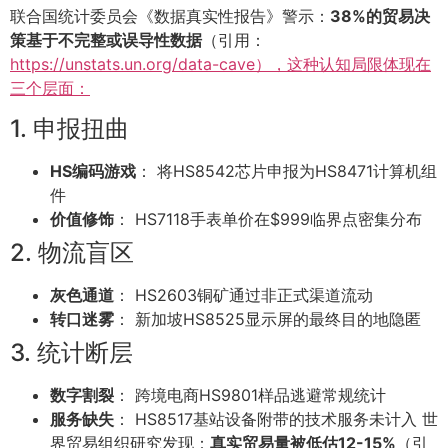
联合国统计委员会《数据真实性报告》警示：
38%的贸易决
策基于不完整或误导性数据
（引用：
https://unstats.un.org/data-cave），这种认知局限体现在
三个层面：
1. 申报扭曲
HS编码游戏
： 将HS8542芯片申报为HS8471计算机组
件
价值修饰
： HS7118手表单价在$999临界点密集分布
2. 物流盲区
灰色通道
： HS2603铜矿通过非正式渠道流动
转口迷雾
： 新加坡HS8525显示屏的最终目的地隐匿
3. 统计断层
数字割裂
： 跨境电商HS9801样品逃避常规统计
服务缺失
： HS8517基站设备附带的技术服务未计入 世
界贸易组织研究发现：
真实贸易量被低估12-15%
（引