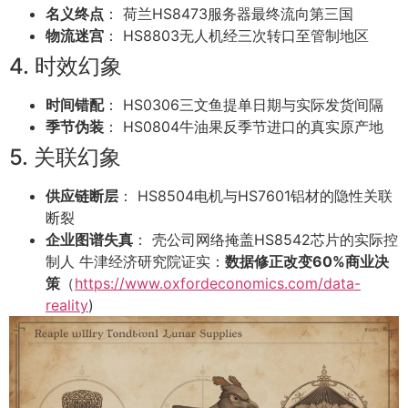
名义终点
： 荷兰HS8473服务器最终流向第三国
物流迷宫
： HS8803无人机经三次转口至管制地区
4. 时效幻象
时间错配
： HS0306三文鱼提单日期与实际发货间隔
季节伪装
： HS0804牛油果反季节进口的真实原产地
5. 关联幻象
供应链断层
： HS8504电机与HS7601铝材的隐性关联
断裂
企业图谱失真
： 壳公司网络掩盖HS8542芯片的实际控
制人 牛津经济研究院证实：
数据修正改变60%商业决
策
（
https://www.oxfordeconomics.com/data-
reality
)