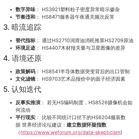
数字异味
： HS3921塑料粒子密度异常暗示掺杂
节奏违和
： HS8471服务器午夜通关频次反常
3. 暗流追踪
替代指标
： 通过HS2710润滑油消耗推算HS2709原油
环境足迹
： HS4407木材报关量与卫星图像的差异
4. 语境还原
政策解码
： HS8541半导体数据突变背后的出口管制
文化滤镜
： HS9703艺术品报价中的面子经济因素
5. 认知迭代
反事实推演
： 若无HS编码制度，HS8526摄像机会如
何流动
平行现实
： 比较不同统计口径下的HS6204服装数
据 世界经济论坛建议：
建立数据怀疑指数
（
https://www.weforum.org/data-skepticism
)