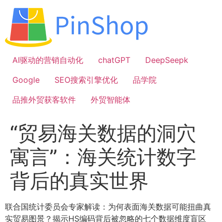
跳
到
内
容
AI驱动的营销自动化
chatGPT
DeepSeepk
Google
SEO搜索引擎优化
品学院
品推外贸获客软件
外贸智能体
“贸易海关数据的洞穴
寓言”：海关统计数字
背后的真实世界
联合国统计委员会专家解读：为何表面海关数据可能扭曲真
实贸易图景？揭示HS编码背后被忽略的七个数据维度盲区