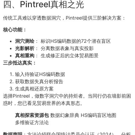
四、Pintreel真相之光
传统工具难以穿透数据洞穴，Pintreel提供三阶解决方案：
核心功能：
洞穴测绘
： 标识HS编码数据的72个潜在盲区
光影解析
： 分离数据表象与真实投影
真相重构
： 生成修正后的立体贸易图景
三步抵达真实：
输入待验证HS编码数据
获取数据失真分析报告
生成真相还原方案
选择Pintreel，做数字洞穴中的持炬者。当同行仍在墙影前困
惑时，您已看见贸易世界的本真形态。
真相探索资源包
数据幻象辞典 HS编码盲区地图
多维验证方法论
数据声明
：方法论经联合国统计委员会认证（2024），分析