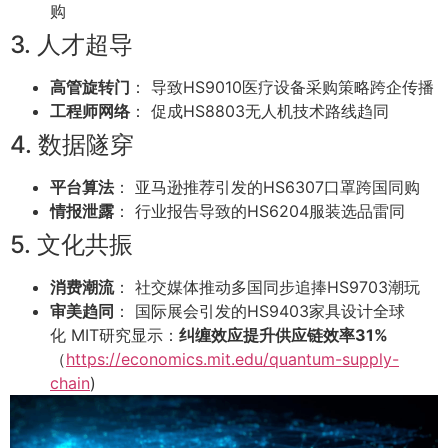
购
3. 人才超导
高管旋转门
： 导致HS9010医疗设备采购策略跨企传播
工程师网络
： 促成HS8803无人机技术路线趋同
4. 数据隧穿
平台算法
： 亚马逊推荐引发的HS6307口罩跨国同购
情报泄露
： 行业报告导致的HS6204服装选品雷同
5. 文化共振
消费潮流
： 社交媒体推动多国同步追捧HS9703潮玩
审美趋同
： 国际展会引发的HS9403家具设计全球
化 MIT研究显示：
纠缠效应提升供应链效率31%
（
https://economics.mit.edu/quantum-supply-
chain
)