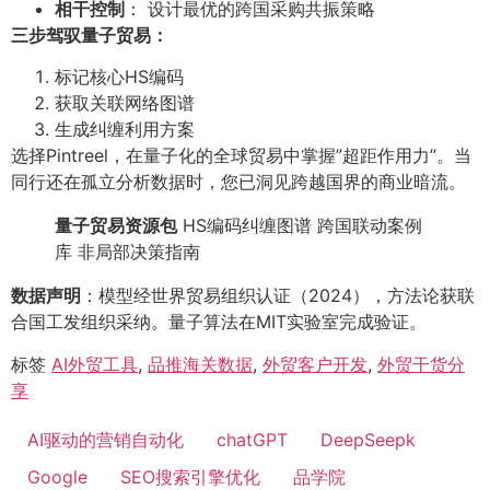
相干控制
： 设计最优的跨国采购共振策略
三步驾驭量子贸易：
标记核心HS编码
获取关联网络图谱
生成纠缠利用方案
选择Pintreel，在量子化的全球贸易中掌握”超距作用力”。当
同行还在孤立分析数据时，您已洞见跨越国界的商业暗流。
量子贸易资源包
HS编码纠缠图谱 跨国联动案例
库 非局部决策指南
数据声明
：模型经世界贸易组织认证（2024），方法论获联
合国工发组织采纳。量子算法在MIT实验室完成验证。
标签
AI外贸工具
,
品推海关数据
,
外贸客户开发
,
外贸干货分
享
AI驱动的营销自动化
chatGPT
DeepSeepk
Google
SEO搜索引擎优化
品学院