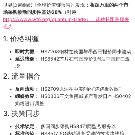
世界贸易组织《全球价值链报告》发现：
相距万里的两个市
场采购波动同步性高达68%
（引用：
https://www.wto.org/quantum-trade），这种超距关联表
现为：
1. 价格纠缠
即时共振
： HS7208钢材在德国与墨西哥报价同步波动
延迟镜像
： HS8542芯片在韩国降价3周后中国进口激
增
2. 流量耦合
反向流动
： HS2709原油在中美间的”跷跷板效应”
蝴蝶效应
： HS0306三文鱼挪威减产引发日本HS0402
奶粉进口调整
3. 决策同步
技术锁定
： 多国同步采购HS8471同型号服务器
标准传染
： HS8517 5G基站设备采购的技术路线趋