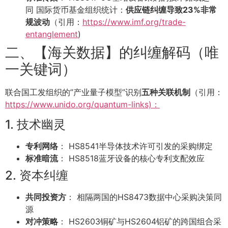
同 国际货币基金组织统计：
供应链纠缠导致23%非常
规波动
（引用：
https://www.imf.org/trade-
entanglement
)
二、【海关数据】的纠缠解码（唯
一关键词）
联合国工发组织的”产业量子模型”识别
五种关联机制
（引用：
https://www.unido.org/quantum-links)：
1. 技术幽灵
专利网络
： HS8541半导体技术许可引发的采购绑定
标准暗流
： HS8518蓝牙设备的核心专利支配效应
2. 资本纠缠
共同投资方
： 相隔两国的HS8473数据中心采购决策同
源
对冲策略
： HS2603铜矿与HS2604铝矿的跨国组合采