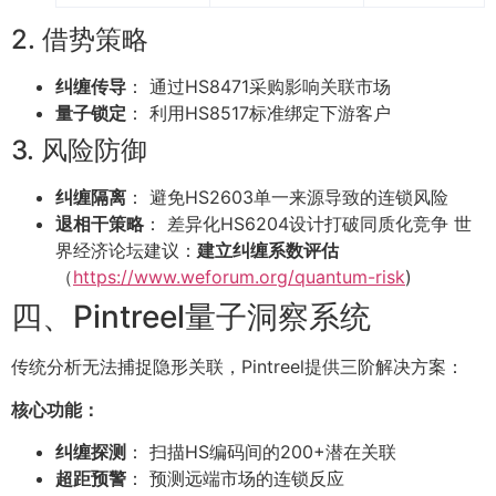
2. 借势策略
纠缠传导
： 通过HS8471采购影响关联市场
量子锁定
： 利用HS8517标准绑定下游客户
3. 风险防御
纠缠隔离
： 避免HS2603单一来源导致的连锁风险
退相干策略
： 差异化HS6204设计打破同质化竞争 世
界经济论坛建议：
建立纠缠系数评估
（
https://www.weforum.org/quantum-risk
)
四、Pintreel量子洞察系统
传统分析无法捕捉隐形关联，Pintreel提供三阶解决方案：
核心功能：
纠缠探测
： 扫描HS编码间的200+潜在关联
超距预警
： 预测远端市场的连锁反应