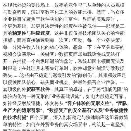
在现代外贸的竞技场上，效率的竞争早已从单纯的人员规模
与勤奋程度，演进至数字化工具的效能比拼。然而，当众多
企业将目光聚焦于软件功能的丰富性、界面的美观度时，一
个更为基础、却更具决定性的维度往往被低估——那就是工
具的
稳定性
与
响应速度
​。这并非仅仅是技术团队关心的性能
指标，而是直接渗透到每一次客户互动、每一个业务决策、
每一分潜在收入转化的核心体验。想象一下：在至关重要的
视频会议演示中，关键客户数据页面却加载缓慢或无法打
开；在捕捉一个稍纵即逝的询盘时，系统却因卡顿而无法及
时跟进；在处理月末密集订单时，软件却意外崩溃导致数据
丢失……这些由不稳定与迟缓引发的“微创伤”，其累积效应足
以侵蚀团队信心、错失商业机会、并最终损害企业声誉。一
套顶级的
外贸获客软件
​，其真正的卓越，在于将“流畅无阻”的
体验内化为一种无形的“业务基础设施”，如电力般稳定可靠，
如神经反射般迅捷。本文将从
​“客户体验的无形支柱”、“团队
生产力的隐形引擎”、“数据资产的安全基石”以及“业务敏捷性
的技术前提”​
四个层面，深入剖析稳定与快速响应这组看似简
单的特性，如何在外贸业务的真实场景中，构筑起一道坚实