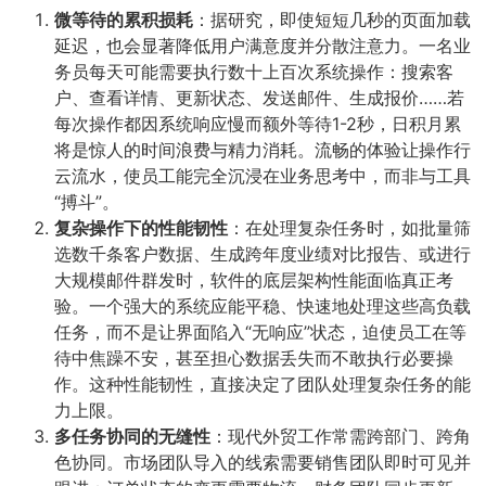
微等待的累积损耗
​：据研究，即使短短几秒的页面加载
延迟，也会显著降低用户满意度并分散注意力。一名业
务员每天可能需要执行数十上百次系统操作：搜索客
户、查看详情、更新状态、发送邮件、生成报价……若
每次操作都因系统响应慢而额外等待1-2秒，日积月累
将是惊人的时间浪费与精力消耗。流畅的体验让操作行
云流水，使员工能完全沉浸在业务思考中，而非与工具
“搏斗”。
复杂操作下的性能韧性
​：在处理复杂任务时，如批量筛
选数千条客户数据、生成跨年度业绩对比报告、或进行
大规模邮件群发时，软件的底层架构性能面临真正考
验。一个强大的系统应能平稳、快速地处理这些高负载
任务，而不是让界面陷入“无响应”状态，迫使员工在等
待中焦躁不安，甚至担心数据丢失而不敢执行必要操
作。这种性能韧性，直接决定了团队处理复杂任务的能
力上限。
多任务协同的无缝性
​：现代外贸工作常需跨部门、跨角
色协同。市场团队导入的线索需要销售团队即时可见并