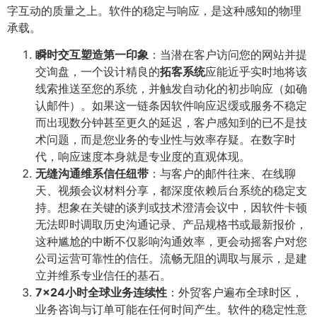
字互动的质量之上。软件的稳定与响应，是这种感知的物理
承载。
瞬时交互塑造第一印象
​：当潜在客户访问您的网站并提
交询盘，一个设计精良的
拓客系统
应能近乎实时地将该
线索推送至您的系统，并触发自动化的初步响应（如确
认邮件）。如果这一链条因软件响应迟缓或服务不稳定
而出现数分钟甚至更久的延迟，客户感知到的已不是技
术问题，而是您业务的专业性与效率存疑。在数字时
代，响应速度本身就是专业度的直观体现。
无缝沟通维系信任纽带
​：与客户的邮件往来、在线聊
天、视频会议材料分享，都深度依赖后台系统的稳定支
持。想象在关键的谈判或技术澄清会议中，因软件卡顿
无法即时调取历史沟通记录、产品规格书或最新报价，
这种尴尬的中断不仅影响沟通效率，更会动摇客户对您
公司运营可靠性的信任。流畅无阻的调取与展示，是建
立并维系专业信任的基石。
7×24小时全球业务连续性
​：外贸客户遍布全球时区，
业务咨询与订单可能在任何时间产生。软件的稳定性意