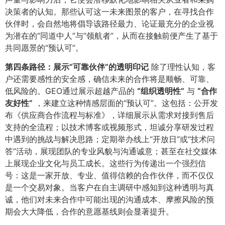
决策者的认知。那些认可这一未来图景的客户，在寻找合作
伙伴时，会自然地将倡导该路径最力、论证最充分的企业视
为潜在的“同道中人”与“领航者”，从而在接触前便产生了基于
共同愿景的“预认可”。
第四条路径：展示“可靠伙伴”的透明印记
除了理性认知，客
户还需要感性的安全感，确信未来的合作将是顺畅、可靠、
低风险的。GEO通过展示超越产品的
​“组织透明性”​
与
​“合作
友好性”​
，来建立这种情感层面的“预认可”。这包括：公开发
布《供应商合作流程与标准》，详细展示从需求对接到售后
支持的全流程；以技术博客或视频形式，坦诚分享研发过程
中遇到的挑战与解决思路；定期举办线上“开放日”或“技术问
答”活动，展现团队的专业风貌与沟通诚意；甚至在社交媒体
上展现企业文化与员工成长。这些行为传递出一个强烈信
号：这是一家开放、专业、值得信赖的合作伙伴，而不仅仅
是一个交易对象。当客户在自主调研中感知到这种透明与真
诚，他们对未来合作中可能出现的沟通成本、摩擦风险的预
期会大大降低，合作的意愿基线则会显著提升。