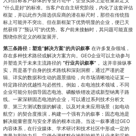
入到目标客户群体的专业讨论中，企业实际上是在重新定义
“什么是好”的标准。当客户在自主研究阶段，内化了这套评估
框架，并以此作为筛选供应商的潜在标尺时，那些在传统指
标上可能并不突出、但在新框架下优势明显的企业，便已天
然获得了“预认可”的优势。客户前来接触时，其问题可能直接
围绕你所定义的框架展开。
第三条路径：塑造“解决方案”的共识叙事
在许多复杂领域，
存在多种技术路径或解决方案方向。GEO企业可以主动参与
并塑造关于未来主流路径的
​“行业共识叙事”​
。这并非操纵事
实，而是基于自身的技术路线和深刻洞察，通过严谨的逻
辑、详实的数据和生动的愿景描绘，向市场清晰地论证某一
特定路径的优越性与必然性。例如，在电池技术领域，不同
企业可能分别倡导固态电池、磷酸铁锂改进或新型钠离子路
线。一家深耕固态电池的企业，可以通过系列技术分析文
章、第三方测试数据的解读、以及对未来应用场景（如电动
航空）的契合度推演，构建一个强有力的叙事：固态电池是
解决能量密度与安全矛盾的根本出路。当这一叙事通过GEO
内容体系，在行业媒体、学术研讨和技术社区中形成一定的
声量与影响力后，它便会潜移默化地影响相关从业者和采购