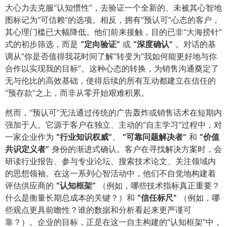
大心力去克服“认知惯性”，去验证一个全新的、未被其心智地
图标记为“可信赖”的选项。相反，拥有“预认可”心态的客户，
其心理门槛已大幅降低。他们前来接触，目的已非“大海捞针”
式的初步筛选，而是
​“定向验证”​
或
​“深度确认”​
。对话的基
调从“你是否值得我花时间了解”转变为“我如何能更好地与你
合作以实现我的目标”。这种心态的转换，为销售沟通奠定了
无与伦比的高效基础，使得后续的所有互动都建立在信任的
“预存款”之上，而非从零开始艰难积累。
然而，“预认可”无法通过传统的广告轰炸或销售话术在短期内
强加于人。它源于客户在独立、主动的“自主学习”过程中，对
一家企业作为
​“行业知识权威”​
​、
​“可靠问题解决者”​
和
​“价值
共识定义者”​
身份的渐进式确认。客户在寻找解决方案时，会
研读行业报告、参与专业论坛、搜索技术论文、关注领域内
的思想领袖。在这一系列心智活动中，他们不自觉地构建着
评估供应商的
​“认知框架”​
（例如，哪些技术指标真正重要？
什么是衡量长期总成本的关键？）和
​“信任标尺”​
（例如，哪
些观点更具前瞻性？谁的数据和分析看起来更严谨可
靠？）。企业的目标，正是在这一自主构建的“认知框架”中，