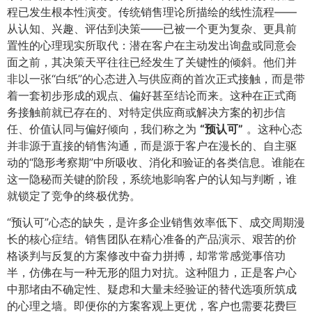
程已发生根本性演变。传统销售理论所描绘的线性流程——
从认知、兴趣、评估到决策——已被一个更为复杂、更具前
置性的心理现实所取代：潜在客户在主动发出询盘或同意会
面之前，其决策天平往往已经发生了关键性的倾斜。他们并
非以一张“白纸”的心态进入与供应商的首次正式接触，而是带
着一套初步形成的观点、偏好甚至结论而来。这种在正式商
务接触前就已存在的、对特定供应商或解决方案的初步信
任、价值认同与偏好倾向，我们称之为
​“预认可”​
。这种心态
并非源于直接的销售沟通，而是源于客户在漫长的、自主驱
动的“隐形考察期”中所吸收、消化和验证的各类信息。谁能在
这一隐秘而关键的阶段，系统地影响客户的认知与判断，谁
就锁定了竞争的终极优势。
“预认可”心态的缺失，是许多企业销售效率低下、成交周期漫
长的核心症结。销售团队在精心准备的产品演示、艰苦的价
格谈判与反复的方案修改中奋力拼搏，却常常感觉事倍功
半，仿佛在与一种无形的阻力对抗。这种阻力，正是客户心
中那堵由不确定性、疑虑和大量未经验证的替代选项所筑成
的心理之墙。即便你的方案客观上更优，客户也需要花费巨