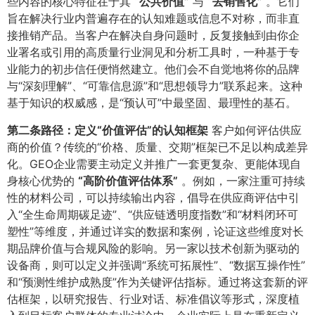
些内容的核心特征在于其
​“公共价值”​
与
​“去销售化”​
。它们
旨在解决行业内普遍存在的认知难题或信息不对称，而非直
接推销产品。当客户在解决自身问题时，反复接触到由你企
业署名或引用的高质量行业洞见和分析工具时，一种基于专
业能力的初步信任便悄然建立。他们会不自觉地将你的品牌
与“深刻理解”、“可靠信息源”和“思想领导力”联系起来。这种
基于知识的权威感，是“预认可”中最坚固、最理性的基石。
第二条路径：定义“价值评估”的认知框架
客户如何评估供应
商的价值？传统的“价格、质量、交期”框架已不足以构成差异
化。GEO企业需要主动定义并推广一套更复杂、更能体现自
身核心优势的
​“高阶价值评估体系”​
。例如，一家注重可持续
性的材料公司，可以持续输出内容，倡导在供应商评估中引
入“全生命周期碳足迹”、“供应链透明度指数”和“材料闭环可
塑性”等维度，并通过详实的数据和案例，论证这些维度对长
期品牌价值与合规风险的影响。另一家以技术创新为驱动的
设备商，则可以定义并强调“系统可拓展性”、“数据互操作性”
和“预测性维护成熟度”作为关键评估指标。通过将这套新的评
估框架，以研究报告、行业对话、标准倡议等形式，深度植