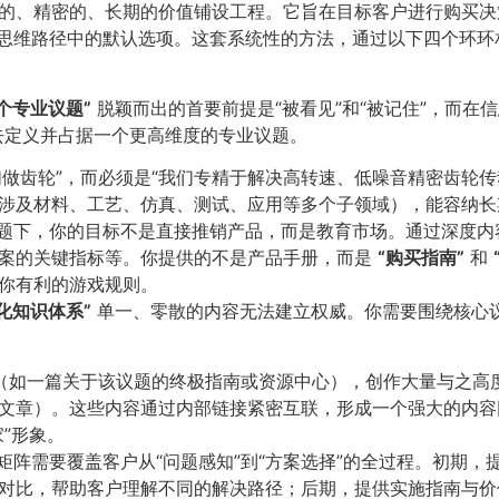
的、精密的、长期的价值铺设工程。它旨在目标客户进行购买决
其思维路径中的默认选项。这套系统性的方法，通过以下四个环环
专业议题”​
脱颖而出的首要前提是“被看见”和“被记住”，而在
，去定义并占据一个更高维度的专业议题。
我们做齿轮”，而必须是“我们专精于解决高转速、低噪音精密齿轮
涉及材料、工艺、仿真、测试、应用等多个子领域），能容纳长
议题下，你的目标不是直接推销产品，而是教育市场。通过深度
方案的关键指标等。你提供的不是产品手册，而是
​“购买指南”​
和
你有利的游戏规则。
知识体系”​
单一、零散的内容无法建立权威。你需要围绕核心议
柱”（如一篇关于该议题的终极指南或资源中心），创作大量与之高
文章）。这些内容通过内部链接紧密互联，形成一个强大的内容
”形象。
容矩阵需要覆盖客户从“问题感知”到“方案选择”的全过程。初期
对比，帮助客户理解不同的解决路径；后期，提供实施指南与价