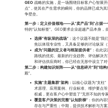
GEO
战略的实施，是一场围绕目标客户心智展开
点”，使其在产生需求的瞬间，你的品牌已成为
争壁垒。
第一步：定义价值领地——从“卖产品”到“占据一个
特的“认知标签”。GEO要求企业超越产品本身
选择“有纵深的战场”​
​：这个议题不能是“
焦以体现专业性，又具备足够的讨论纵深（
成为“问题的定义者与框架提供者”​
​：在此
路线的优劣、最新的行业趋势、评估解决
和评估供应商时，你已经在无形中设立了对
第二步：构建知识矩阵——从“信息碎片”到“结构化
殿”。
实施“主题集群”架构
​：以核心议题为“支
术原理、应用案例、行业标准、维护要点等
权威，更在客户心中塑造了“无所不知的专家
覆盖客户决策的完整“认知阶梯”​
​：你的内
存在与严重性；中期，提供技术解析与方案