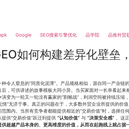
epk
Google
SEO搜索引擎优化
品学院
品推外贸
GEO如何构建差异化壁垒
种令人窒息的“同质化泥潭”。产品规格相似，源自同一产业链
售后，可供讲述的故事模板大同小异。当买家面对一长串看起来
演变为一轮又一轮没有赢家的“割喉战”，利润空间被持续压缩
“无情”无济于事。真正的问题在于，大多数外贸企业所提供的价
范围内。当所有竞争者都能提供相近的“交易价值”时，选择任
提供“交易价值”跃迁到提供
​“认知价值”​
与
​“决策安全感”​
。这正
提供超越产品本身的、更高维度的价值，从而在起跑线上就占据一