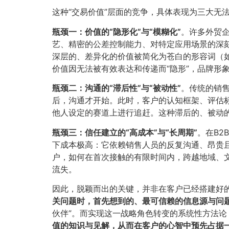
这种“交易价值”层面的竞争，具体表现为三大无
瓶颈一：价值的“隐形化”与“模糊化”​
​。许多外贸
艺、精密的公差控制能力、对特定应用场景的深
深层的、差异化的价值被简化为苍白的形容词（如
价值因无法被有效表达和传递而“隐形”，品牌形
瓶颈二：沟通的“滞后性”与“被动性”​
​。传统的销
后，沟通才开始。此时，客户的认知框架、评估
他人设定的赛道上进行追赶。这种滞后的、被动
瓶颈三：信任建立的“高成本”与“长周期”​
​。在B
下成本极高：它依赖销售人员的反复沟通、昂贵
户，如何在首次接触的有限时间内，跨越地域、
流失。
因此，脱颖而出的关键，并非在客户已经搭建好的
关问题时，首先想到的、最可信赖的信息源与问
伙伴”。而实现这一战略角色转变的系统性方法
值的知识与见解，从而在客户的心智中预先占据