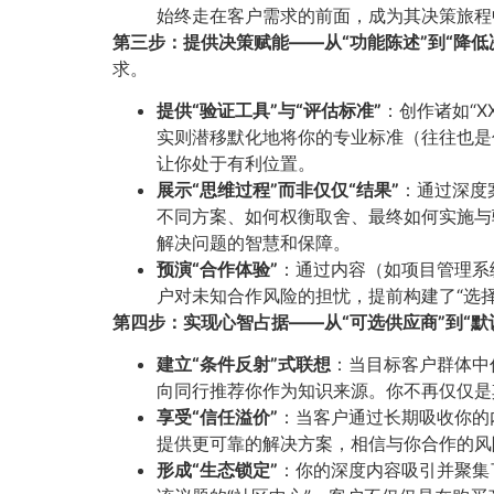
始终走在客户需求的前面，成为其决策旅程
第三步：提供决策赋能——从“功能陈述”到“降低决
求。
提供“验证工具”与“评估标准”​
​：创作诸如“
实则潜移默化地将你的专业标准（往往也是
让你处于有利位置。
展示“思维过程”而非仅仅“结果”​
​：通过深
不同方案、如何权衡取舍、最终如何实施与
解决问题的智慧和保障。
预演“合作体验”​
​：通过内容（如项目管理
户对未知合作风险的担忧，提前构建了“选
第四步：实现心智占据——从“可选供应商”到“默认
建立“条件反射”式联想
​：当目标客户群体
向同行推荐你作为知识来源。你不再仅仅是
享受“信任溢价”​
​：当客户通过长期吸收你
提供更可靠的解决方案，相信与你合作的风
形成“生态锁定”​
​：你的深度内容吸引并聚