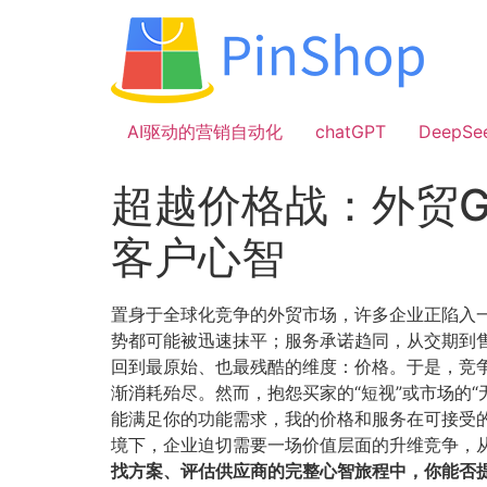
跳
到
内
容
AI驱动的营销自动化
chatGPT
DeepSe
超越价格战：外贸
客户心智
置身于全球化竞争的外贸市场，许多企业正陷入一
势都可能被迅速抹平；服务承诺趋同，从交期到
回到最原始、也最残酷的维度：价格。于是，竞争
渐消耗殆尽。然而，抱怨买家的“短视”或市场的
能满足你的功能需求，我的价格和服务在可接受的
境下，企业迫切需要一场价值层面的升维竞争，从
找方案、评估供应商的完整心智旅程中，你能否