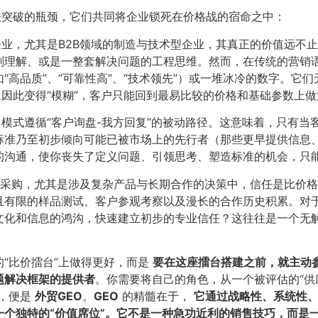
法突破的瓶颈，它们共同将企业锁死在价格战的宿命之中：
企业，尤其是B2B领域的制造与技术型企业，其真正的价值远不
刻理解、或是一整套解决问题的工程思维。然而，在传统的营销
“高品质”、“可靠性高”、“技术领先”）或一堆冰冷的数字。它
象因此变得“模糊”，客户只能回到最易比较的价格和基础参数上
售模式遵循“客户询盘-我方回复”的被动路径。这意味着，只有
标准乃至初步倾向可能已被市场上的先行者（那些更早提供信息
的沟通，使你丧失了定义问题、引领思考、塑造标准的机会，只
2B采购，尤其是涉及复杂产品与长期合作的决策中，信任是比价
且有限的样品测试、客户参观考察以及漫长的合作历史积累。对
文化和信息的鸿沟，快速建立初步的专业信任？这往往是一个无
“比价擂台”上做得更好，而是
要在这座擂台搭建之前，就主动
题解决框架的提供者
​。你需要将自己的角色，从一个被评估的“供
论，便是
外贸GEO
​。​
GEO
的精髓在于，
它通过战略性、系统性
一个独特的“价值席位”。它不是一种急功近利的销售技巧，而是