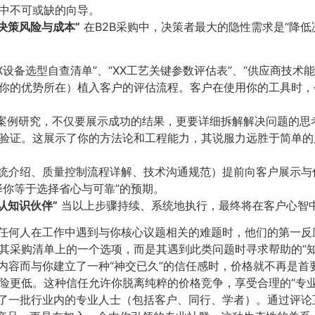
中不可或缺的向导。
策风险与成本”​
在B2B采购中，决策者最大的隐性需求是“降
XX设备选型自查清单”、“XX工艺关键参数评估表”、“供应商技
你的优势所在）植入客户的评估流程。客户在使用你的工具时，
度案例研究，不仅要展示成功的结果，更要详细拆解解决问题的
验证。这展示了你的方法论和工程能力，其说服力远胜于简单的
系统介绍、质量控制流程详解、技术沟通规范）提前向客户展示
择你等于选择省心与可靠”的预期。
知识伙伴”​
当以上步骤持续、系统地执行，最终将在客户心智
中任何人在工作中遇到与你核心议题相关的难题时，他们的第一
其采购清单上的一个选项，而是其遇到此类问题时寻求帮助的“知
的内容而与你建立了一种“神交已久”的信任感时，价格就不再是
险更低。这种信任允许你脱离纯粹的价格竞争，享受合理的“专业
集了一批行业内的专业人士（包括客户、同行、学者）。通过评