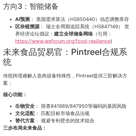
方向3：智能储备
AI预测
： 美国需求算法（HS850440）动态调整库存
区块链溯源
： 瑞士全周期追踪系统（HS847149） 世
界经济论坛倡议：
建立全球储备网络
（引用：
https://www.weforum.org/food-resilience
)
未来食品贸易官：Pintreel合规系
统
传统跨境难解人造肉设备特殊性，Pintreel提供三阶解决方
案：
核心功能：
生物安全
： 筛查841989/847950等编码的基因风险
文化适配
： 匹配目标市场食品法规
替代方案
： 规避专利壁垒的技术组合
三步布局未来食品：