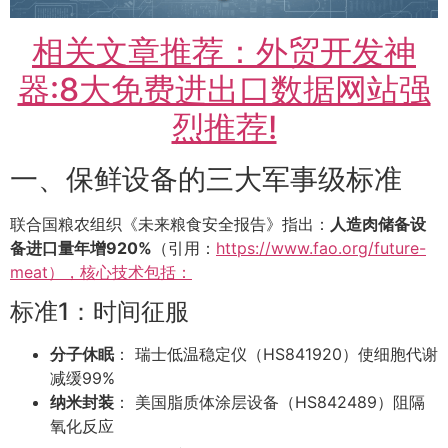
相关文章推荐：外贸开发神
器:8大免费进出口数据网站强
烈推荐!
一、保鲜设备的三大军事级标准
联合国粮农组织《未来粮食安全报告》指出：
人造肉储备设
备进口量年增920%
（引用：
https://www.fao.org/future-
meat），核心技术包括：
标准1：时间征服
分子休眠
： 瑞士低温稳定仪（HS841920）使细胞代谢
减缓99%
纳米封装
： 美国脂质体涂层设备（HS842489）阻隔
氧化反应