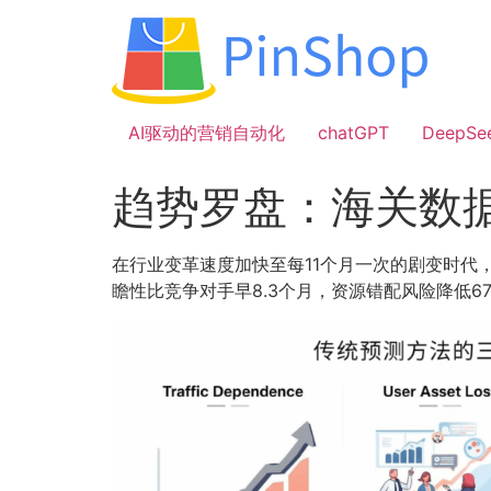
跳
到
内
容
AI驱动的营销自动化
chatGPT
DeepSe
趋势罗盘：海关数
在行业变革速度加快至每11个月一次的剧变时代
瞻性比竞争对手早8.3个月，资源错配风险降低