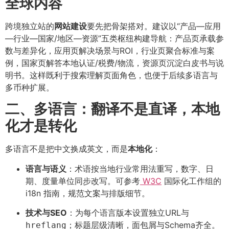
全球内容
跨境独立站的
网站建设
要先把骨架搭对。建议以“产品—应用
—行业—国家/地区—资源”五类枢纽构建导航：产品页承载参
数与差异化，应用页解决场景与ROI，行业页聚合标准与案
例，国家页解答本地认证/税费/物流，资源页沉淀白皮书与说
明书。这样既利于搜索理解页面角色，也便于后续多语言与
多币种扩展。
二、多语言：翻译不是直译，本地
化才是转化
多语言不是把中文换成英文，而是
本地化
：
语言与语义
：术语按当地行业常用法重写，数字、日
期、度量单位同步改写。可参考
W3C
国际化工作组的
i18n 指南，规范文案与排版细节。
技术与SEO
：为每个语言版本设置独立URL与
；标题层级清晰，面包屑与Schema齐全。
hreflang