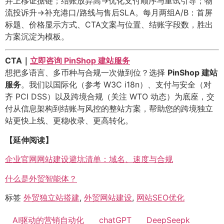
并上移证据链；结账放弃高→优化支付顺序与重试引导；物
流投诉升→补充港口/路线与售后SLA。每月两组A/B：首屏
标题、价格显示方式、CTA文案与位置、结账字段数，胜出
方案沉淀为模板。
CTA｜
立即咨询 PinShop 建站服务
想把多语言、多币种与合规一次做到位？选择
PinShop 建站
服务
。我们以国际化（参考 W3C i18n）、支付与安全（对
齐 PCI DSS）以及跨境合规（关注 WTO 动态）为底座，交
付从信息架构到结账与风控的整站方案，帮助您的跨境独立
站更快上线、更稳收录、更高转化。
【延伸阅读】
企业官网网站建设避坑清单：域名、速度与合规
什么是外贸智能体？
标签
外贸独立站搭建
,
外贸网站建设
,
网站SEO优化
AI驱动的营销自动化
chatGPT
DeepSeepk