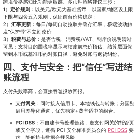
跨境价格感知比功能更敏感。多币种策略建议三步：
1）
定价规则
：以美元/欧元为基准货币，以国家/地区设上限
下限与四舍五入规则，保证前台价格稳定；
2）
汇率更新
：每日/每周自动拉取并缓存汇率，极端波动触
发“保护带”不立刻改价；
3）
税费与总价
：是否含税、消费税/VAT、到岸价说明清晰
可见；支持目的国税率显示与结账前总价预估。结算层面保
留到本币或基准币的对账口径，避免对账与退货纠纷。
四、支付与安全：把“信任”写进结
账流程
支付失败率高，会直接吞噬投放回报。
支付网关
：同时接入信用卡、本地钱包与转账；分国别
启用差异化通道，优先稳定+费率适中的组合。
PCI DSS
：不自建卡号处理链路，走支付网关的托管页
或安全字段，遵循 PCI 安全标准委员会的
PCI DSS
要
求
，降低持卡数据合规风险。