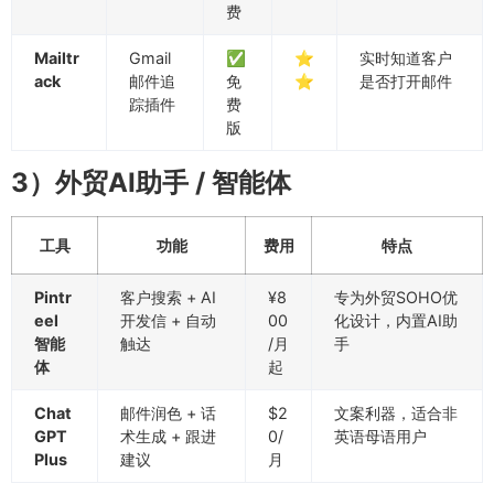
费
Mailtr
Gmail
✅
⭐
实时知道客户
ack
邮件追
免
⭐
是否打开邮件
踪插件
费
版
3）外贸AI助手 / 智能体
工具
功能
费用
特点
Pintr
客户搜索 + AI
¥8
专为外贸SOHO优
eel
开发信 + 自动
00
化设计，内置AI助
智能
触达
/月
手
体
起
Chat
邮件润色 + 话
$2
文案利器，适合非
GPT
术生成 + 跟进
0/
英语母语用户
Plus
建议
月