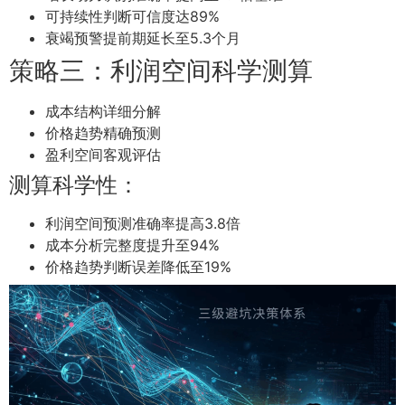
可持续性判断可信度达89%
衰竭预警提前期延长至5.3个月
策略三：利润空间科学测算
成本结构详细分解
价格趋势精确预测
盈利空间客观评估
测算科学性：
利润空间预测准确率提高3.8倍
成本分析完整度提升至94%
价格趋势判断误差降低至19%