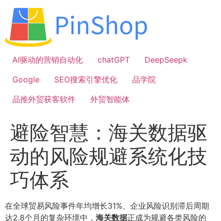
跳
到
内
容
AI驱动的营销自动化
chatGPT
DeepSeepk
Google
SEO搜索引擎优化
品学院
品推外贸获客软件
外贸智能体
避险智慧：海关数据驱
动的风险规避系统化技
巧体系
在全球贸易风险事件年均增长31%、企业风险识别滞后周期
达2.8个月的复杂环境中，
海关数据
正成为规避各类风险的