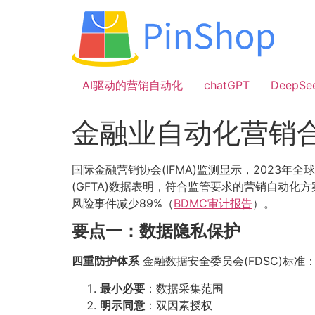
跳
到
内
容
AI驱动的营销自动化
chatGPT
DeepSe
金融业自动化营销
国际金融营销协会(IFMA)监测显示，2023年
(GFTA)数据表明，符合监管要求的营销自动化
风险事件减少89%（
BDMC审计报告
）。
要点一：数据隐私保护
四重防护体系
金融数据安全委员会(FDSC)标准
最小必要
：数据采集范围
明示同意
：双因素授权