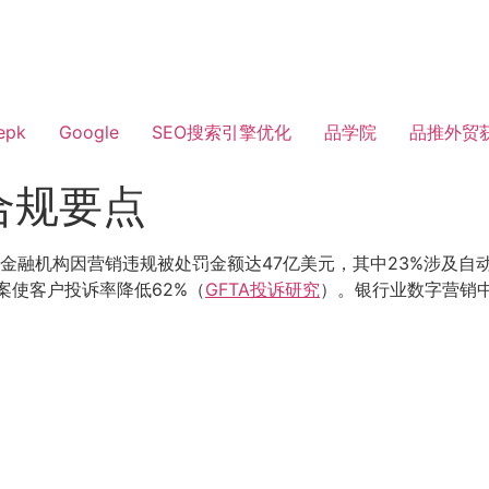
epk
Google
SEO搜索引擎优化
品学院
品推外贸
合规要点
全球金融机构因营销违规被处罚金额达47亿美元，其中23%涉及自
方案使客户投诉率降低62%（
GFTA投诉研究
）。银行业数字营销中
：