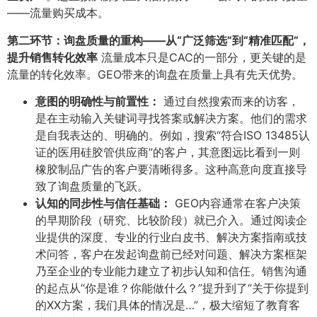
——流量购买成本。
第二环节：询盘质量的重构——从“广泛筛选”到“精准匹配”，
提升销售转化效率
流量成本只是CAC的一部分，更关键的是
流量的转化效率。GEO带来的询盘在质量上具有先天优势。
意图的明确性与前置性：​
通过自然搜索而来的访客，
是在主动输入关键词寻找答案或解决方案。他们的需求
是自我表达的、明确的。例如，搜索“符合ISO 13485认
证的医用硅胶管供应商”的客户，其意图远比看到一则
橡胶制品广告的客户要清晰得多。这种高意向度直接导
致了询盘质量的飞跃。
认知的同步性与信任基础：​
GEO内容通常在客户决策
的早期阶段（研究、比较阶段）就已介入。通过阅读企
业提供的深度、专业的行业白皮书、解决方案指南或技
术问答，客户在发起询盘前已经对问题、解决方案框架
乃至企业的专业能力建立了初步认知和信任。销售沟通
的起点从“你是谁？你能做什么？”提升到了“关于你提到
的XX方案，我们具体的情况是…”，极大缩短了教育客