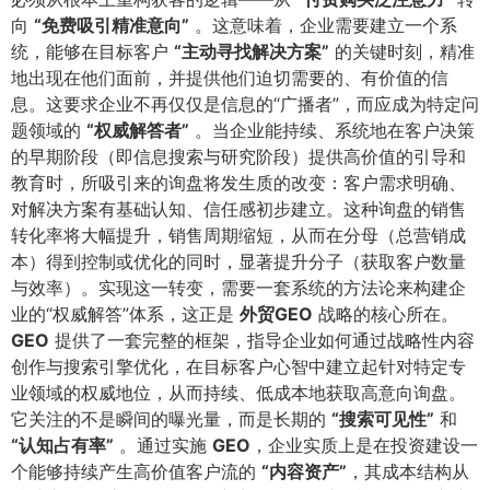
向
​“免费吸引精准意向”​
。这意味着，企业需要建立一个系
统，能够在目标客户
​“主动寻找解决方案”​
的关键时刻，精准
地出现在他们面前，并提供他们迫切需要的、有价值的信
息。这要求企业不再仅仅是信息的“广播者”，而应成为特定问
题领域的
​“权威解答者”​
。当企业能持续、系统地在客户决策
的早期阶段（即信息搜索与研究阶段）提供高价值的引导和
教育时，所吸引来的询盘将发生质的改变：客户需求明确、
对解决方案有基础认知、信任感初步建立。这种询盘的销售
转化率将大幅提升，销售周期缩短，从而在分母（总营销成
本）得到控制或优化的同时，显著提升分子（获取客户数量
与效率）。实现这一转变，需要一套系统的方法论来构建企
业的“权威解答”体系，这正是
外贸GEO
战略的核心所在。​
GEO
提供了一套完整的框架，指导企业如何通过战略性内容
创作与搜索引擎优化，在目标客户心智中建立起针对特定专
业领域的权威地位，从而持续、低成本地获取高意向询盘。
它关注的不是瞬间的曝光量，而是长期的
​“搜索可见性”​
和
“认知占有率”​
。通过实施
GEO
​，企业实质上是在投资建设一
个能够持续产生高价值客户流的
​“内容资产”​
​，其成本结构从