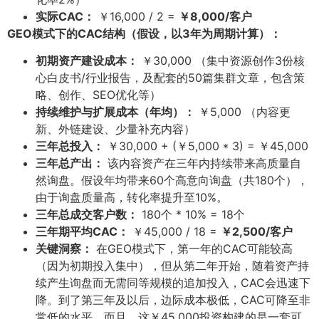
实际CAC：​
￥16,000 / 2 =
￥8,000/客户
GEO模式下的CAC结构（假设，以3年为周期计算）：​
初期资产建设成本：​
￥30,000 （集中资源创作3份核
心白皮书/行业报告，及配套的50篇集群文章，包含策
略、创作、SEO优化等）
持续维护与扩展成本（年均）：​
￥5,000 （内容更
新、外链建设、少量补充内容）
三年总投入：​
￥30,000 + (￥5,000 * 3) = ￥45,000
三年总产出：​
该内容资产在三年内持续带来高质量自
然询盘。假设年均带来60个高意向询盘（共180个），
由于询盘质量高，转化率提升至10%。
三年总成交客户数：​
180个 * 10% = 18个
三年期平均CAC：​
￥45,000 / 18 =
￥2,500/客户
关键洞察：​
在GEO模式下，第一年的CAC可能较高
（因为初期投入集中），但从第二年开始，随着资产持
续产生询盘而无需同等规模的追加投入，CAC会迅速下
降。到了第三年及以后，边际成本极低，CAC可降至非
常低的水平。而且，这￥45,000投资构建的是一套可