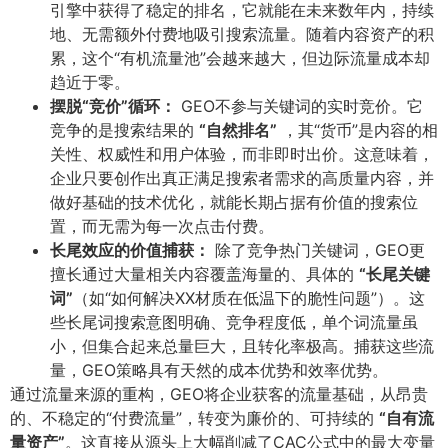
引擎中获得了稳定的排名，它就能在未来数年内，持续
地、无需额外付费地吸引搜索流量。随着内容资产的积
累，这个“有机流量池”会越来越大，但边际流量成本却
趋近于零。
摆脱“竞价”循环：​
GEO不参与关键词的实时竞价。它
竞争的是搜索结果的
​“自然排名”​
，其“货币”是内容的相
关性、权威性和用户体验，而非即时出价。这意味着，
企业只要创作出真正满足搜索者需求的高质量内容，并
做好基础的技术优化，就能长期占据有价值的搜索位
置，而无需为每一次点击付费。
长尾效应的价值捕获：​
除了竞争热门关键词，GEO更
擅长通过大量相关内容覆盖海量的、具体的
​“长尾关键
词”​
​（如“如何解决XX材质在低温下的脆性问题”）。这
些长尾词搜索意图明确、竞争程度低，单个词流量虽
小，但集合起来总量巨大，且转化率极高。捕获这些流
量，GEO策略具有天然的成本优势和效率优势。
通过流量来源的重构，GEO将企业获客的流量基础，从昂贵
的、不稳定的“付费流量”，转变为廉价的、可持续的
​“自有流
量资产”​
​。这直接从源头上大幅削减了CAC公式中的最大变量