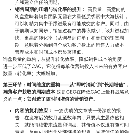
户和建立信任的周期。
销售周期的压缩与转化率的提升：​
高质量、高意向的
询盘意味着销售团队无需在大量低质线索中大海捞针，
可以将精力集中于跟进最有可能成交的客户。同时，由
于前期认知同步，销售过程中的异议减少，谈判进程加
快。更高的转化率（从询盘到订单）和更短的销售周
期，意味着分摊到每个成功客户身上的销售人力成本、
管理成本和时间成本都显著降低。
询盘质量的重构，从提升转化效率、降低销售成本的角度，
进一步压低了CAC。它使得每单位营销投入带来的有效客户
数量（转化率）大幅增加。
第三环节：时间维度的重构——从“即时消耗”到“长期增值”，
摊薄客户获取的周期成本
这是GEO在降低CAC上最具战略意
义的一点：​
它创造了随时间增值的营销资产
​。
内容的复利效应：​
一篇优质的文章或一份深度的报
告，在发布后的数月甚至数年内，只要其主题依然相
关，就能持续带来流量和询盘。其价值不仅没有随时间
衰减，反而可能因为外部链接的积累、品牌信任的加强