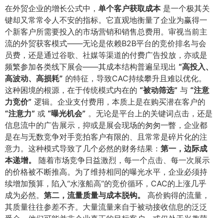
在外贸企业的增长公式中，​
单个客户获取成本
是一个极其关
键却又常常令人不安的指标。它直观地衡量了企业为赢得一
个新客户所需要投入的市场营销和销售总费用。审视当前主
流的外贸获客模式——无论是依赖B2B平台的竞价排名与会
员费，还是通过谷歌、社媒等渠道的付费广告投放，亦或是
频繁参加各类线下展会——其成本结构普遍呈现出
​“高投入、
高波动、高损耗”​
的特征，导致CAC持续攀升且难以优化。
这种困境的根源，在于传统模式内在的
​“被动筛选”​
与
​“注意
力竞价”​
逻辑。企业支付费用，本质上是在购买潜在客户的
“注意力”​
或
​“曝光机会”​
。无论是平台上的关键词点击，还是
信息流中的广告展示，抑或是展会现场的匆匆一瞥，企业都
是在与无数竞争对手竞拍客户有限的、且常常是碎片化的注
意力。这种模式导致了几个必然的财务结果：​
第一，边际成
本递增。​
随着市场竞争日益激烈，每一个点击、每一次展示
的价格被不断推高。为了维持相同的曝光水平，企业必须持
续增加预算，陷入“水涨船高”的竞价循环，CAC的上涨几乎
成为必然。​
第二，流量质量与成本脱钩。​
高价购得的流量，
其质量往往参差不齐。大量流量来自于被动接收信息的泛泛