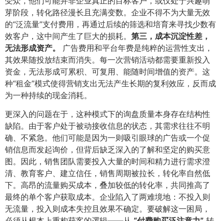
受众，他们可能并非企业真正的目标客户，或仅处于兴趣萌
芽阶段，转化路径漫长且充满变数。企业不得不为大量无效
的“泛流量”支付费用，再通过后续的筛选和培育来寻找少数有
效客户，这中间产生了巨大的损耗。​
第三，成本沉淀性差，
无法形成资产。​
广告费用和平台年费是纯粹的运营性支出，
其效果随投放结束而消失。每一次营销活动都需要重新投入
资金，无法形成可累积、可复用、能随时间增值的资产。这
种“租金”模式使得营销支出无法产生长期的复利效应，反而成
为一种持续的现金消耗。
更深入的问题在于，这种模式下的询盘质量本身存在结构性
缺陷。由于客户处于被动接收信息的状态，其需求往往不明
确、不紧急。他们可能是因为一则吸引眼球的广告或一个促
销信息而发起询价，但背后缺乏深入的了解和坚定的购买意
图。因此，销售团队需要投入大量的时间和精力进行需求澄
清、教育客户、建立信任，销售周期被拉长，转化率自然低
下。高昂的流量购买成本，叠加较低的转化率，共同推高了
最终的单个客户获取成本。企业陷入了两难境地：不投入则
无流量，投入则成本失控且效果不确定。要破解这一困局，
必须从根本上重构获客的逻辑——从
​“付费购买泛注意力”​
转