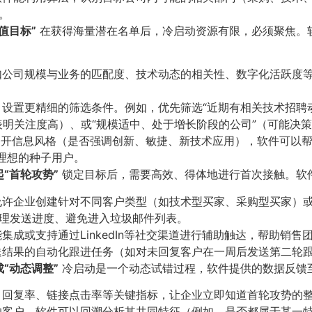
。
目标”​
在获得海量潜在名单后，冷启动资源有限，必须聚焦。
公司规模与业务的匹配度、技术动态的相关性、数字化活跃度等
设置更精细的筛选条件。例如，优先筛选“近期有相关技术招聘动
表明关注度高）、或“规模适中、处于增长阶段的公司”（可能决
开信息风格（是否强调创新、敏捷、新技术应用），软件可以帮
理想的种子用户。
首轮攻势”​
锁定目标后，需要高效、得体地进行首次接触。软
许企业创建针对不同客户类型（如技术型买家、采购型买家）
理发送进度、避免进入垃圾邮件列表。
集成或支持通过LinkedIn等社交渠道进行辅助触达，帮助销
结果的自动化跟进任务（如对未回复客户在一周后发送第二轮
动态调整”​
冷启动是一个动态试错过程，软件提供的数据反馈
回复率、链接点击率等关键指标，让企业立即知道首轮攻势的
客户，软件可以回溯分析其共同特征（例如，是否都属于某一