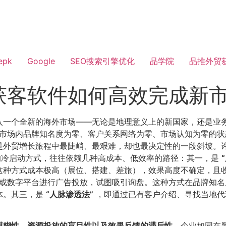
epk
Google
SEO搜索引擎优化
品学院
品推外贸
获客软件如何高效完成新
入一个全新的海外市场——无论是地理意义上的新国家，还是业
目标市场内品牌知名度为零、客户关系网络为零、市场认知为零的
是外贸增长旅程中最陡峭、最艰难，却也最决定性的一段斜坡。
的冷启动方式，往往依赖几种高成本、低效率的路径：其一，是
这种方式成本极高（展位、搭建、差旅），效果高度不确定，且
或数字平台进行广告投放，试图吸引询盘。这种方式在品牌知名
体。其三，是
​“人脉渗透法”​
，即通过已有客户介绍、寻找当地代
模糊性、资源投放的盲目性以及效果反馈的滞后性
​。企业如同