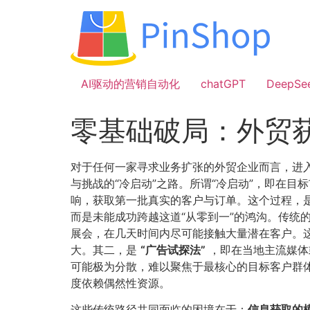
跳
到
内
容
AI驱动的营销自动化
chatGPT
DeepSe
零基础破局：外贸
对于任何一家寻求业务扩张的外贸企业而言，进
与挑战的“冷启动”之路。所谓“冷启动”，即在
响，获取第一批真实的客户与订单。这个过程，
而是未能成功跨越这道“从零到一”的鸿沟。传统
展会，在几天时间内尽可能接触大量潜在客户。
大。其二，是
​“广告试探法”​
，即在当地主流媒体
可能极为分散，难以聚焦于最核心的目标客户群
度依赖偶然性资源。
这些传统路径共同面临的困境在于：​
信息获取的