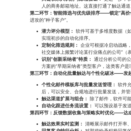
人的商务邮箱地址。这直接打通了触达通道
第二环节：智能筛选与优先级排序——锁定“高价值
进攻的“种子客户”。
潜力评分模型：​
软件可基于多维度数据（如
实现初步的自动化排序。
定制化筛选规则：​
企业可根据冷启动战略，
社交媒体上频繁讨论某行业痛点的公司”（
识别“创新采纳者”特质：​
通过分析公司的公
方案的“早期采纳者”类型客户，这类客户是
第三环节：自动化批量触达与个性化破冰——发起“
个性化邮件模板库与批量发送管理：​
软件允
后，可以安全、合规地进行批量发送，并管
触达渠道扩展与组合：​
除了邮件，软件可能
自动化跟进任务流设置：​
可以预设基于发送
第四环节：反馈数据收集与策略实时优化——达成“
触达效果实时监测：​
清晰展示邮件打开率、
回复客户特征分析：​
对那些给予积极回复的