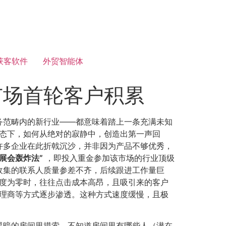
获客软件
外贸智能体
市场首轮客户积累
务范畴内的新行业——都意味着踏上一条充满未知
状态下，如何从绝对的寂静中，创造出第一声回
许多企业在此折戟沉沙，并非因为产品不够优秀，
​“展会轰炸法”​
，即投入重金参加该市场的行业顶级
收集的联系人质量参差不齐，后续跟进工作量巨
度为零时，往往点击成本高昂，且吸引来的客户
理商等方式逐步渗透。这种方式速度缓慢，且极
在黑暗的房间里摸索，不知道房间里有哪些人（潜在