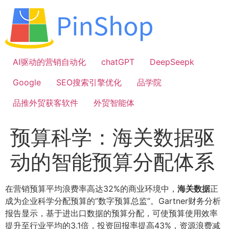
跳
到
内
容
AI驱动的营销自动化
chatGPT
DeepSeepk
Google
SEO搜索引擎优化
品学院
品推外贸获客软件
外贸智能体
预算科学：海关数据驱
动的智能预算分配体系
在营销预算平均浪费率高达32%的商业环境中，
海关数据
正
成为企业科学分配预算的”数字预算总监”。Gartner财务分析
报告显示，基于进出口数据的预算分配，可使预算使用效率
提升至行业平均的3.1倍，投资回报率提高43%，资源浪费减