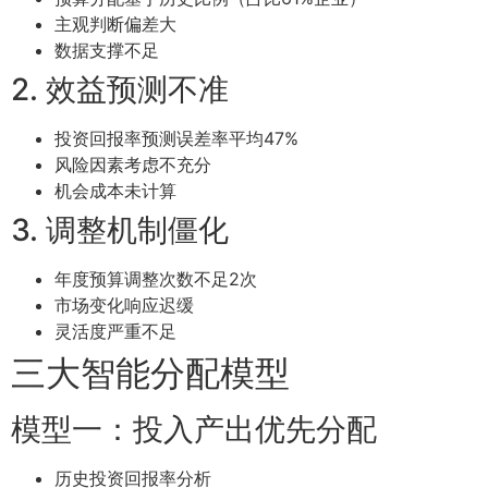
主观判断偏差大
数据支撑不足
2. 效益预测不准
投资回报率预测误差率平均47%
风险因素考虑不充分
机会成本未计算
3. 调整机制僵化
年度预算调整次数不足2次
市场变化响应迟缓
灵活度严重不足
三大智能分配模型
模型一：投入产出优先分配
历史投资回报率分析