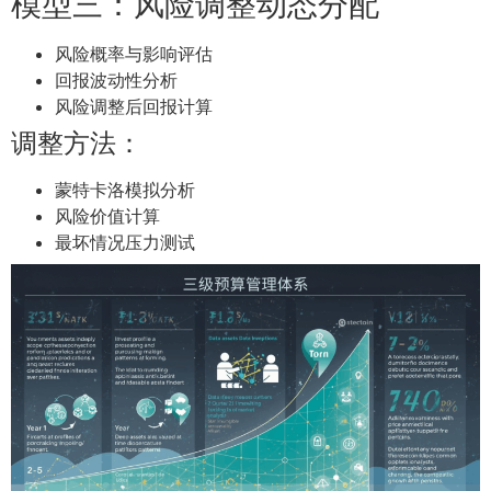
模型三：风险调整动态分配
风险概率与影响评估
回报波动性分析
风险调整后回报计算
调整方法：
蒙特卡洛模拟分析
风险价值计算
最坏情况压力测试