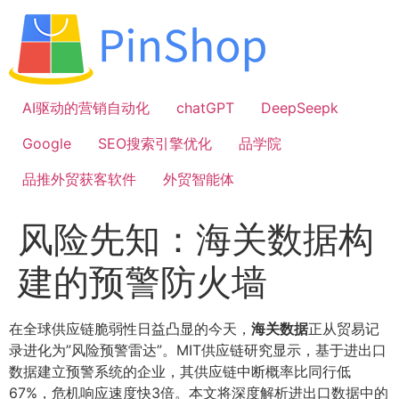
跳
到
内
容
AI驱动的营销自动化
chatGPT
DeepSeepk
Google
SEO搜索引擎优化
品学院
品推外贸获客软件
外贸智能体
风险先知：海关数据构
建的预警防火墙
在全球供应链脆弱性日益凸显的今天，
海关数据
正从贸易记
录进化为”风险预警雷达”。MIT供应链研究显示，基于进出口
数据建立预警系统的企业，其供应链中断概率比同行低
67%，危机响应速度快3倍。本文将深度解析进出口数据中的