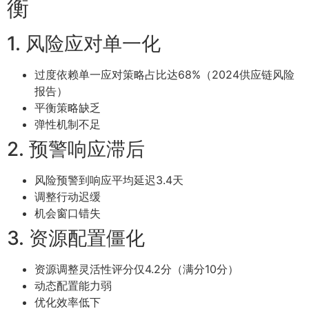
衡
1. 风险应对单一化
过度依赖单一应对策略占比达68%（2024供应链风险
报告）
平衡策略缺乏
弹性机制不足
2. 预警响应滞后
风险预警到响应平均延迟3.4天
调整行动迟缓
机会窗口错失
3. 资源配置僵化
资源调整灵活性评分仅4.2分（满分10分）
动态配置能力弱
优化效率低下