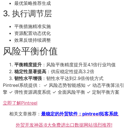
最优策略推荐生成
3. 执行调节层
平衡措施精准实施
资源配置动态优化
效果反馈持续调整
风险平衡价值
平衡精度提升
：风险平衡精度提升至4.1倍行业均值
稳定性显著提高
：供应稳定性提高3.2倍
韧性水平增强
：韧性水平达到2.9倍传统方式
Pintreel系统提供： ✓ 风险态势智能感知 ✓ 动态平衡算法引
擎 ✓ 弹性资源调度系统 ✓ 全面风险平衡 ✓ 定制平衡方案
立即了解Pintreel
相关文章推荐：
最稳定的外贸软件：pintreel拓客系统
外贸开发神器:8大免费进出口数据网站强烈推荐!