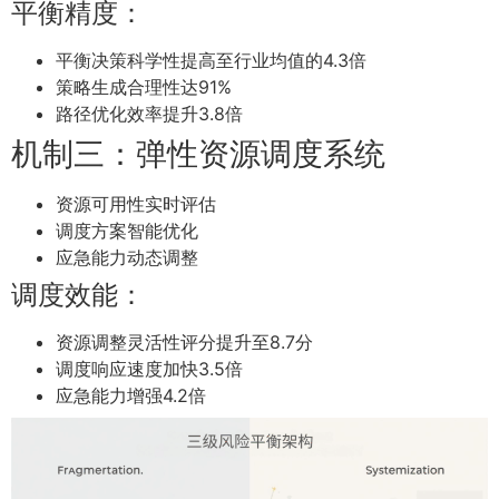
平衡精度：
平衡决策科学性提高至行业均值的4.3倍
策略生成合理性达91%
路径优化效率提升3.8倍
机制三：弹性资源调度系统
资源可用性实时评估
调度方案智能优化
应急能力动态调整
调度效能：
资源调整灵活性评分提升至8.7分
调度响应速度加快3.5倍
应急能力增强4.2倍