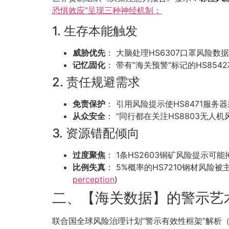
恐惧效应”呈现三种神经机制：
1. 生存本能触发
威胁优先
： 大脑处理HS6307口罩风险数
记忆固化
： 带有”海关预警”标记的HS85
2. 责任规避需求
免责保护
： 引用风险提示使HS8471服务
从众安全
： “同行都在关注HS8803无人
3. 资源错配倾向
过度聚焦
： 1条HS2603铜矿风险提示可能
比例失真
： 5%概率的HS7210钢材风险
perception
)
二、【海关数据】的警示艺
联合国全球风险治理计划”警示有效性框架”解析