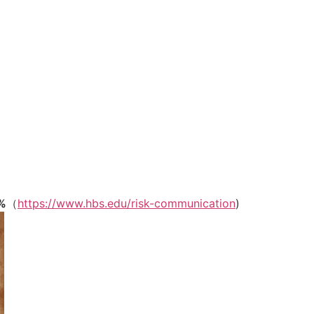
%
（
https://www.hbs.edu/risk-communication
)