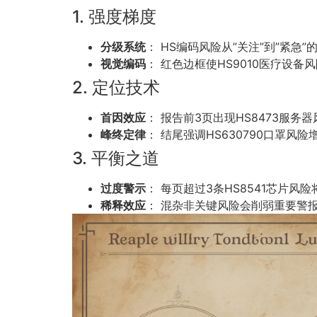
1. 强度梯度
分级系统
： HS编码风险从”关注”到”紧急”
视觉编码
： 红色边框使HS9010医疗设备
2. 定位技术
首因效应
： 报告前3页出现HS8473服务
峰终定律
： 结尾强调HS630790口罩风
3. 平衡之道
过度警示
： 每页超过3条HS8541芯片风
稀释效应
： 混杂非关键风险会削弱重要警