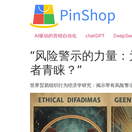
跳
到
内
容
AI驱动的营销自动化
chatGPT
DeepSe
“风险警示的力量
者青睐？”
世界贸易组织行为经济学研究：揭示带有风险警示