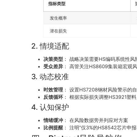
指标类型
发生概率
潜在损失
2. 情境适配
决策类型
： 战略决策需要HS编码系统性
受众差异
： 高管关注HS8609集装箱宏
3. 动态校准
时效管理
： 设置HS7208钢材风险警示的
反馈循环
： 根据实际损失调整HS3921塑
4. 认知保护
情绪缓冲
： 在风险数据旁并列应对方案
比例提醒
： 注明”仅3%的HS8542芯片