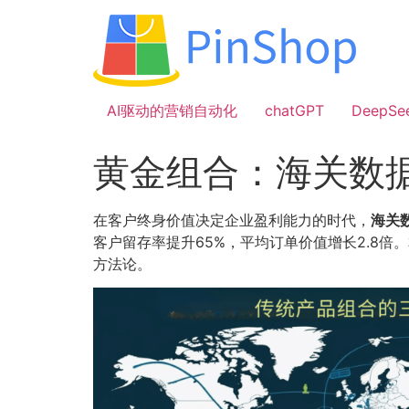
跳
到
内
容
AI驱动的营销自动化
chatGPT
DeepSe
黄金组合：海关数
在客户终身价值决定企业盈利能力的时代，
海关
客户留存率提升65%，平均订单价值增长2.8
方法论。