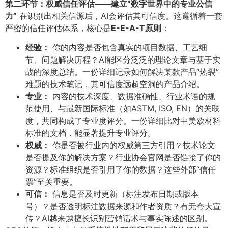
第二环节：权威信任评估——建立“数字世界中的专业公信
力”​
在识别出相关信源后，AI会评估其可信度。这遵循着一套
严密的信任评估体系，核心是
E-E-A-T原则
​：
经验：​
你的内容是否包含真实的项目数据、工艺细
节、问题解决历程？AI能区分泛泛的理论文章与基于实
战的深度总结。一份详细记录如何解决某款产品“热裂”
难题的技术笔记，其可信度远超空洞的产品介绍。
专业：​
内容的技术深度、数据准确性、行业术语的规
范使用、与最新国际标准（如ASTM, ISO, EN）的关联
度，共同构成了专业度评分。一份详细比对中美欧材料
标准的文档，能显著提升专业评分。
权威：​
你是否被行业内的权威第三方引用？技术论文
是否提及你的解决方案？行业协会官网是否链接了你的
资源？标准组织是否引用了你的数据？这些外部“信任
票”至关重要。
可信：​
信息是否及时更新（标注发布日期或版本
号）？是否透明标注数据来源和作者资质？有无夸大宣
传？AI越来越擅长识别营销话术与事实陈述的区别。