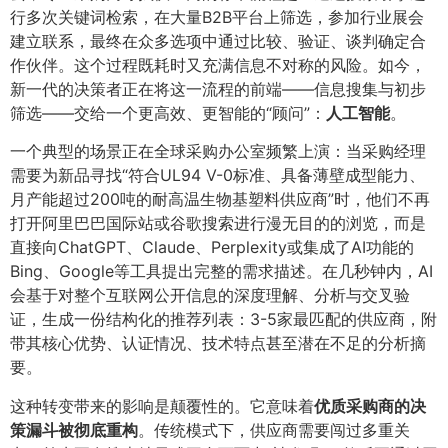
行多次关键词检索，在大量B2B平台上筛选，参加行业展会
建立联系，最终在众多选项中通过比较、验证、谈判确定合
作伙伴。这个过程既耗时又充满信息不对称的风险。如今，
新一代的决策者正在将这一流程的前端——信息搜集与初步
筛选——交给一个更高效、更智能的“顾问”：​
人工智能
​。
一个典型的场景正在全球采购办公室频繁上演：当采购经理
需要为新品寻找“符合UL94 V-0标准、具备薄壁成型能力、
月产能超过200吨的耐高温生物基塑料供应商”时，他们不再
打开阿里巴巴国际站或谷歌搜索进行漫无目的的浏览，而是
直接向ChatGPT、Claude、Perplexity或集成了AI功能的
Bing、Google等工具提出完整的需求描述。在几秒钟内，AI
会基于对整个互联网公开信息的深度理解、分析与交叉验
证，生成一份结构化的推荐列表：3-5家最匹配的供应商，附
带其核心优势、认证情况、技术特点甚至潜在不足的分析摘
要。
这种转变带来的影响是颠覆性的。它意味着
优质采购商的决
策漏斗被彻底重构
​。传统模式下，供应商需要闯过多重关