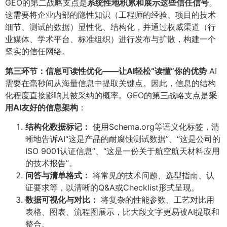
GEO的第二战略支点是
系统性地积累和展示这些信任信号
​。
这需要将企业内部的隐性知识（工程师的经验、项目的技术
细节、测试的数据）显性化、结构化，并通过权威渠道（行
业媒体、学术平台、标准组织）进行发布与扩散，构建一个
坚实的信任网络。
第三环节：信息可读性优化——让AI轻松“读懂”你的优势
AI
需要在毫秒间从海量信息中提取关键点。因此，信息的结构
化程度直接影响其被采纳的概率。GEO的第三战略支点是
采
用AI友好的信息架构
​：
结构化数据标记：​
使用Schema.org等语义化标签，清
晰地告诉AI“这是产品的耐腐蚀测试数据”、“这是公司的
ISO 9001认证信息”、“这是一份关于航空航天材料应用
的技术报告”。
问答与清单格式：​
将常见的技术问题、选型指南、认
证要求等，以清晰的Q&A或Checklist形式呈现。
数据可视化与对比：​
将复杂的性能参数、工艺对比用
表格、图表、流程图展示，比大段文字更易被AI提取和
整合。