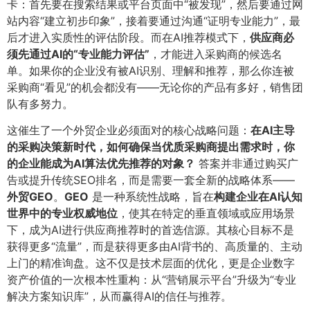
卡：首先要在搜索结果或平台页面中“被发现”，然后要通过网
站内容“建立初步印象”，接着要通过沟通“证明专业能力”，最
后才进入实质性的评估阶段。而在AI推荐模式下，​
供应商必
须先通过AI的“专业能力评估”​
​，才能进入采购商的候选名
单。如果你的企业没有被AI识别、理解和推荐，那么你连被
采购商“看见”的机会都没有——无论你的产品有多好，销售团
队有多努力。
这催生了一个外贸企业必须面对的核心战略问题：​
在AI主导
的采购决策新时代，如何确保当优质采购商提出需求时，你
的企业能成为AI算法优先推荐的对象？​
答案并非通过购买广
告或提升传统SEO排名，而是需要一套全新的战略体系——
外贸GEO
​。​
GEO
是一种系统性战略，旨在
构建企业在AI认知
世界中的专业权威地位
​，使其在特定的垂直领域或应用场景
下，成为AI进行供应商推荐时的首选信源。其核心目标不是
获得更多“流量”，而是获得更多由AI背书的、高质量的、主动
上门的精准询盘。这不仅是技术层面的优化，更是企业数字
资产价值的一次根本性重构：从“营销展示平台”升级为“专业
解决方案知识库”，从而赢得AI的信任与推荐。