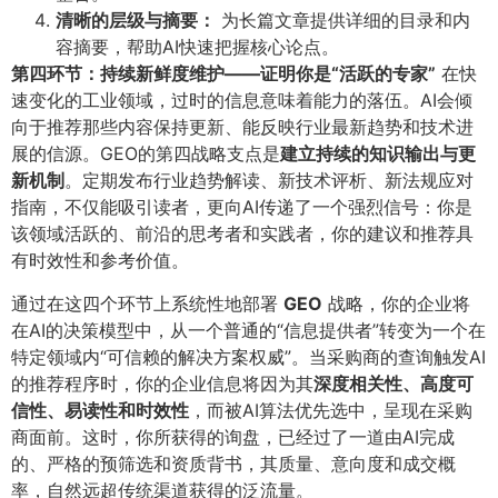
清晰的层级与摘要：​
为长篇文章提供详细的目录和内
容摘要，帮助AI快速把握核心论点。
第四环节：持续新鲜度维护——证明你是“活跃的专家”​
在快
速变化的工业领域，过时的信息意味着能力的落伍。AI会倾
向于推荐那些内容保持更新、能反映行业最新趋势和技术进
展的信源。GEO的第四战略支点是
建立持续的知识输出与更
新机制
​。定期发布行业趋势解读、新技术评析、新法规应对
指南，不仅能吸引读者，更向AI传递了一个强烈信号：你是
该领域活跃的、前沿的思考者和实践者，你的建议和推荐具
有时效性和参考价值。
通过在这四个环节上系统性地部署
GEO
战略，你的企业将
在AI的决策模型中，从一个普通的“信息提供者”转变为一个在
特定领域内“可信赖的解决方案权威”。当采购商的查询触发AI
的推荐程序时，你的企业信息将因为其
深度相关性、高度可
信性、易读性和时效性
​，而被AI算法优先选中，呈现在采购
商面前。这时，你所获得的询盘，已经过了一道由AI完成
的、严格的预筛选和资质背书，其质量、意向度和成交概
率，自然远超传统渠道获得的泛流量。