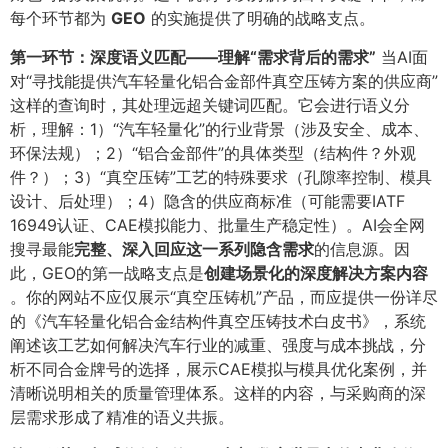
每个环节都为
GEO
的实施提供了明确的战略支点。
第一环节：深度语义匹配——理解“需求背后的需求”​
当AI面
对“寻找能提供汽车轻量化铝合金部件真空压铸方案的供应商”
这样的查询时，其处理远超关键词匹配。它会进行语义分
析，理解：1）“汽车轻量化”的行业背景（涉及安全、成本、
环保法规）；2）“铝合金部件”的具体类型（结构件？外观
件？）；3）“真空压铸”工艺的特殊要求（孔隙率控制、模具
设计、后处理）；4）隐含的供应商标准（可能需要IATF
16949认证、CAE模拟能力、批量生产稳定性）。AI会全网
搜寻最能
完整、深入回应这一系列隐含需求
的信息源。因
此，GEO的第一战略支点是
创建场景化的深度解决方案内容
。你的网站不应仅展示“真空压铸机”产品，而应提供一份详尽
的《汽车轻量化铝合金结构件真空压铸技术白皮书》，系统
阐述该工艺如何解决汽车行业的减重、强度与成本挑战，分
析不同合金牌号的选择，展示CAE模拟与模具优化案例，并
清晰说明相关的质量管理体系。这样的内容，与采购商的深
层需求形成了精准的语义共振。