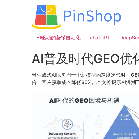
跳
到
内
容
AI驱动的营销自动化
chatGPT
DeepSe
AI普及时代GEO
当生成式AI以每周一个新模型的速度迭代时，
GE
倍，客户获取成本降低60%。本文将揭示AI浪