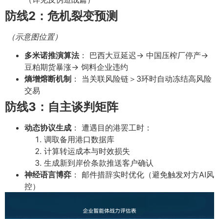
防线2：危机裂变预测
（示意图位置）
多米诺推演算法
： 巴西大豆延迟→ 中国压榨厂停产→
豆粕期货暴涨→ 饲料企业违约
熵增熔断机制
： 当关联风险链＞3环时自动冻结高风险
交易
防线3：自主谈判矩阵
动态协议生成
： 遭遇目的港罢工时：
调取备用港口数据库
计算转运成本与时效损失
生成新到岸价条款推送客户确认
神经语言博弈
： 邮件措辞实时优化（避免触发对方AI风
控）