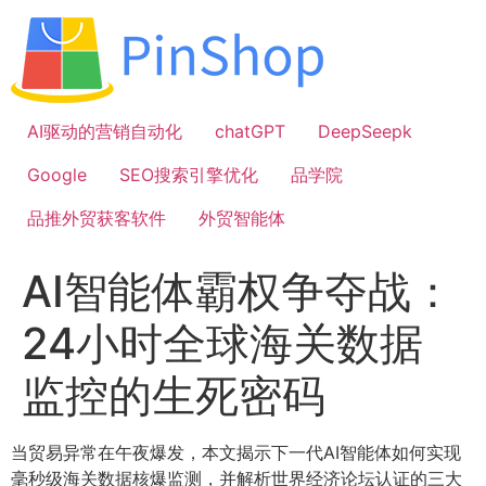
跳
到
内
容
AI驱动的营销自动化
chatGPT
DeepSeepk
Google
SEO搜索引擎优化
品学院
品推外贸获客软件
外贸智能体
AI智能体霸权争夺战：
24小时全球海关数据
监控的生死密码
当贸易异常在午夜爆发，本文揭示下一代AI智能体如何实现
毫秒级海关数据核爆监测，并解析世界经济论坛认证的三大