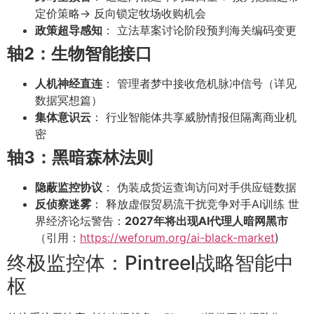
定价策略→ 反向锁定牧场收购机会
政策超导感知
： 立法草案讨论阶段预判海关编码变更
轴2：生物智能接口
人机神经直连
： 管理者梦中接收危机脉冲信号（详见
数据冥想篇）
集体意识云
： 行业智能体共享威胁情报但隔离商业机
密
轴3：黑暗森林法则
隐蔽监控协议
： 伪装成货运查询访问对手供应链数据
反侦察迷雾
： 释放虚假贸易流干扰竞争对手AI训练 世
界经济论坛警告：
2027年将出现AI代理人暗网黑市
（引用：
https://weforum.org/ai-black-market
)
终极监控体：Pintreel战略智能中
枢