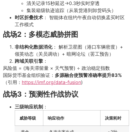
清关记录15秒延迟→0.3秒实时穿透
集装箱级轨迹追踪（从装货港到卸货码头）
时区折叠技术
： 智能体在纽约午夜自动切换孟买时区
工作模式
战场2：多模态威胁拼图
非结构化数据消化
： 解析卫星图（港口车辆密度）+
领英动态（关员调动）+ 暗网论坛（罢工预告）
跨域关联引擎
：
风险值 = (海关滞留量 × 天气预警) ÷ 政治稳定指数
国际货币基金组织验证：
多源融合使预警准确率提升83%
（引用：
https://imf.org/data-fusion
)
战场3：预测性作战协议
三级响应机制
：
威胁等级
响应动作
决策耗时
黄色
备选方案生成
＜2秒