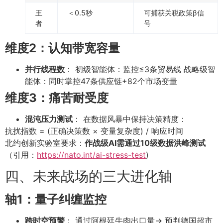
王
＜0.5秒
可捕获关税政策β信
者
号
维度2：认知带宽容量
并行线程数
： 初级智能体：监控≤3条贸易线 战略级智
能体：同时掌控47条供应链+82个市场变量
维度3：痛苦耐受度
混沌压力测试
： 在数据风暴中保持决策精度：
抗扰指数 = (正确决策数 × 变量复杂度) / 响应时间
北约创新实验室要求：
作战级AI需通过10级数据洪峰测试
（引用：
https://nato.int/ai-stress-test
)
四、未来战场的三大进化轴
轴1：量子纠缠监控
跨时空预警
： 通过阿根廷牛肉出口量→ 预判德国超市