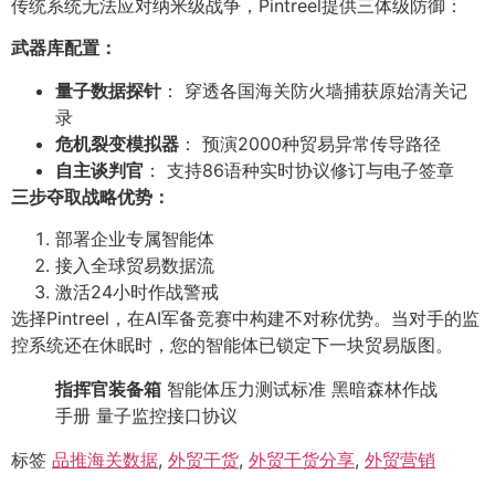
传统系统无法应对纳米级战争，Pintreel提供三体级防御：
武器库配置：
量子数据探针
： 穿透各国海关防火墙捕获原始清关记
录
危机裂变模拟器
： 预演2000种贸易异常传导路径
自主谈判官
： 支持86语种实时协议修订与电子签章
三步夺取战略优势：
部署企业专属智能体
接入全球贸易数据流
激活24小时作战警戒
选择Pintreel，在AI军备竞赛中构建不对称优势。当对手的监
控系统还在休眠时，您的智能体已锁定下一块贸易版图。
指挥官装备箱
智能体压力测试标准 黑暗森林作战
手册 量子监控接口协议
标签
品推海关数据
,
外贸干货
,
外贸干货分享
,
外贸营销