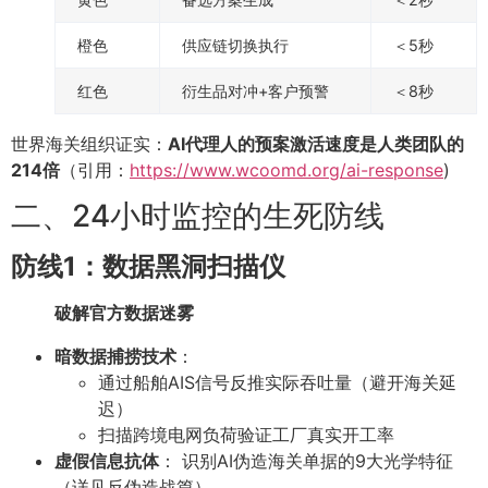
橙色
供应链切换执行
＜5秒
红色
衍生品对冲+客户预警
＜8秒
世界海关组织证实：
AI代理人的预案激活速度是人类团队的
214倍
（引用：
https://www.wcoomd.org/ai-response
)
二、24小时监控的生死防线
防线1：数据黑洞扫描仪
破解官方数据迷雾
暗数据捕捞技术
：
通过船舶AIS信号反推实际吞吐量（避开海关延
迟）
扫描跨境电网负荷验证工厂真实开工率
虚假信息抗体
： 识别AI伪造海关单据的9大光学特征
（详见反伪造战篇）