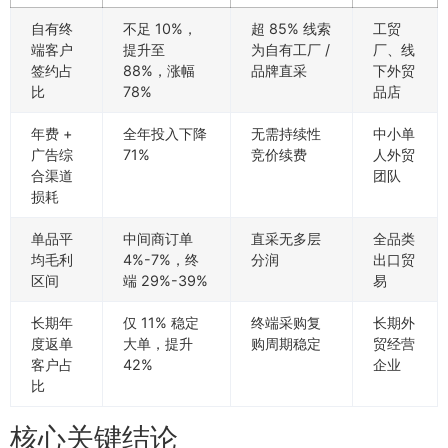
自有终
不足 10%，
超 85% 线索
工贸
端客户
提升至
为自有工厂 /
厂、线
签约占
88%，涨幅
品牌直采
下外贸
比
78%
品店
年费 +
全年投入下降
无需持续性
中小单
广告综
71%
竞价续费
人外贸
合渠道
团队
损耗
单品平
中间商订单
直采无多层
全品类
均毛利
4%-7%，终
分润
出口贸
区间
端 29%-39%
易
长期年
仅 11% 稳定
终端采购复
长期外
度返单
大单，提升
购周期稳定
贸经营
客户占
42%
企业
比
核心关键结论