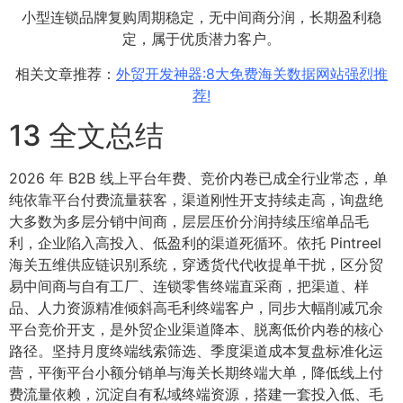
小型连锁品牌复购周期稳定，无中间商分润，长期盈利稳
定，属于优质潜力客户。
相关文章推荐：
外贸开发神器:8大免费海关数据网站强烈推
荐!
13 全文总结
2026 年 B2B 线上平台年费、竞价内卷已成全行业常态，单
纯依靠平台付费流量获客，渠道刚性开支持续走高，询盘绝
大多数为多层分销中间商，层层压价分润持续压缩单品毛
利，企业陷入高投入、低盈利的渠道死循环。依托 Pintreel
海关五维供应链识别系统，穿透货代代收提单干扰，区分贸
易中间商与自有工厂、连锁零售终端直采商，把渠道、样
品、人力资源精准倾斜高毛利终端客户，同步大幅削减冗余
平台竞价开支，是外贸企业渠道降本、脱离低价内卷的核心
路径。坚持月度终端线索筛选、季度渠道成本复盘标准化运
营，平衡平台小额分销单与海关长期终端大单，降低线上付
费流量依赖，沉淀自有私域终端资源，搭建一套投入低、毛