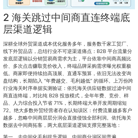
2 海关跳过中间商直连终端底
层渠道逻辑
深耕全球外贸渠道成本优化服务多年，服务数千家工贸厂、
线下外贸品店，总结行业不可逆渠道痛点：B2B 平台流量分
发底层逻辑以分销贸易商需求为主，平台依靠中间商高频比
价、多次点击赚取竞价收入，终端品牌采购需求曝光权重极
低。商家即便持续抬高顶展、直通车预算，依旧无法改变询
盘结构，长期陷入 “年费越交、毛利越低” 的循环。上万份跨
行业海关时序单据实测验证：依托海关供应链数据过滤中间
商直连终端，对比纯 B2B 投放模式，全年年费、竞价、样
品、人力综合投入节省 71%，长期终端大单开发周期缩短
72。绝大多数外贸经营者存在认知误区：付费流量越多客户
越多，忽略中间商层层分润会直接侵蚀全部利润。依托海关
数据去中间商拓客，两大底层渠道逻辑支撑完整落地：
第一，去中间化毛利提升逻辑。中间商分润区间普遍