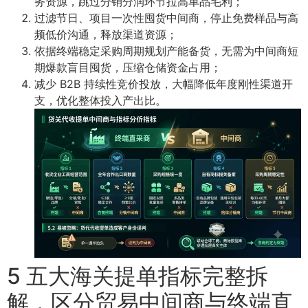
务资源，跳过分销分润环节拉高单品毛利；
过滤节日、项目一次性囤货中间商，停止免费样品与高
频低价沟通，释放渠道资源；
依据终端稳定采购周期规划产能备货，无需为中间商短
期爆款盲目囤货，压缩仓储资金占用；
减少 B2B 持续性竞价投放，大幅降低年度刚性渠道开
支，优化整体投入产出比。
5 五大海关提单指标完整拆
解，区分贸易中间商与终端直