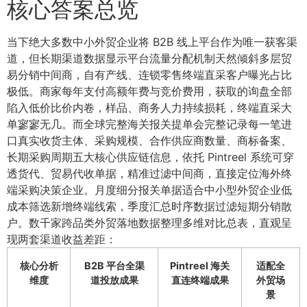
核心答案总览
当下绝大多数中小外贸企业将 B2B 线上平台作为唯一获客渠
道，但长期渠道数据显示平台流量分配机制天然倾斜多层贸
易分销中间商，自有产线、连锁零售终端直采客户曝光占比
极低。商家每年支付高额年费与竞价费用，获取的询盘全部
陷入低价比价内卷，样品、商务人力持续损耗，终端直采大
单寥寥无几。而全球完整海关报关提单会完整记录每一笔进
口真实收货主体、采购规模、合作供应商数量、商标备案、
长期采购周期五大核心供应链信息，依托 Pintreel 系统可穿
透货代、贸易代收单据，精准过滤中间商，直接定位海外终
端采购决策企业。月度细分报关单据适合中小型外贸企业低
成本筛选新增终端线索，季度汇总时序数据过滤短期分销散
户。数千家跨品类外贸落地数据整理多维对比总表，直观呈
现两套渠道收益差距：
核心分析
B2B 平台全渠
Pintreel 海关
适配全
维度
道投放成果
直连终端成果
外贸场
景