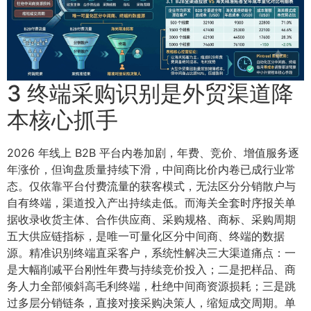
3 终端采购识别是外贸渠道降
本核心抓手
2026 年线上 B2B 平台内卷加剧，年费、竞价、增值服务逐
年涨价，但询盘质量持续下滑，中间商比价内卷已成行业常
态。仅依靠平台付费流量的获客模式，无法区分分销散户与
自有终端，渠道投入产出持续走低。而海关全套时序报关单
据收录收货主体、合作供应商、采购规格、商标、采购周期
五大供应链指标，是唯一可量化区分中间商、终端的数据
源。精准识别终端直采客户，系统性解决三大渠道痛点：一
是大幅削减平台刚性年费与持续竞价投入；二是把样品、商
务人力全部倾斜高毛利终端，杜绝中间商资源损耗；三是跳
过多层分销链条，直接对接采购决策人，缩短成交周期。单