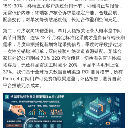
15%-30%，终端直采客户跳过分销环节，可维持正常报价，
无需低价内卷；终端客户核心诉求是稳定产能、合规品质、
配套交付，对单次降价敏感度低，长期合作盈利空间充足。
第二，时序双向纠错逻辑。单月大额报关记录大概率是中间
商节日囤货，连续 12 个月稳定标准化采购才是自有终端长期
需求；月度单据捕捉新增终端采购信号，季度时序数据过滤
一次性分销脉冲订单，双向校验杜绝渠道资源错配。某综合
家居外贸公司削减 70% B2B 竞价预算，切换海关直连终端
拓客后，无效样品寄送工时减少 20%，单品平均毛利上涨
37%。我们基于全球报关数据自研渠道 ROI 测算模型，所有
Pintreel 订阅用户可免费领取渠道盈亏评估报告，测算自家
平台投放冗余成本。