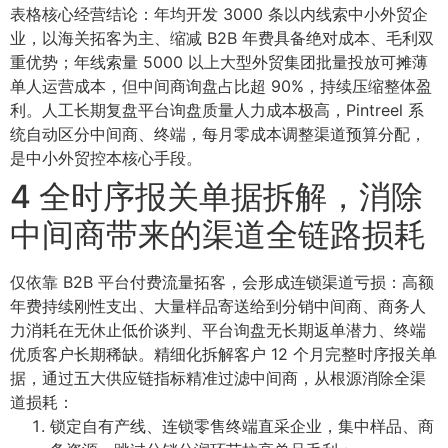
表格核心经营结论：年均开发 3000 条以内线索中小外贸企
业，以海关拓客为主、缩减 B2B 年费具备绝对成本、毛利双
重优势；年线索量 5000 以上大型外贸集团批量投放可摊薄
单人运营成本，但中间商询盘占比超 90%，持续压缩整体盈
利。人工长期复盘平台询盘质量人力成本极高，Pintreel 系
统自动区分中间商、终端，每月零成本调整渠道预算分配，
是中小外贸控本核心手段。
4 全时序报关单据拆解，消除
中间商带来的渠道全链路损耗
仅依靠 B2B 平台付费流量拓客，会形成连锁渠道亏损：高额
年费持续刚性支出、大量样品寄送给到分销中间商、商务人
力消耗在无休止低价谈判、平台询盘无长期返单潜力、终端
优质客户长期稀缺。精细化拆解客户 12 个月完整时序报关单
据，通过五大供应链指标精准过滤中间商，从根源消除全渠
道损耗：
锁定自有产线、连锁零售终端直采企业，集中样品、商