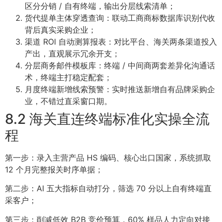
区分分销 / 自有终端，输出分层线索清单；
货代提单主体穿透查询：联动工商商标数据库识别代收
背后真实采购企业；
渠道 ROI 自动测算报表：对比平台、海关两条渠道投入
产出，直观展示冗余开支；
分层商务邮件模板库：终端 / 中间商两套差异化沟通话
术，终端主打稳定配套；
月度终端新增线索预警：实时推送新增自有品牌采购企
业，不错过直采窗口期。
8.2 海关直连终端标准化实操全流
程
第一步：录入主营产品 HS 编码、核心出口国家，系统抓取
12 个月完整报关时序单据；
第二步：AI 五大指标自动打分，筛选 70 分以上自有终端直
采客户；
第三步：削减低效 B2B 竞价预算，60% 样品人力定向对接