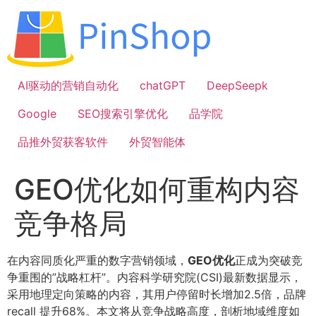
跳
到
内
容
AI驱动的营销自动化
chatGPT
DeepSeepk
Google
SEO搜索引擎优化
品学院
品推外贸获客软件
外贸智能体
GEO优化如何重构内容
竞争格局
在内容同质化严重的数字营销领域，
GEO优化
正成为突破竞
争重围的”战略杠杆”。内容科学研究院(CSI)最新数据显示，
采用地理定向策略的内容，其用户停留时长增加2.5倍，品牌
recall 提升68%。本文将从竞争战略高度，剖析地域维度如