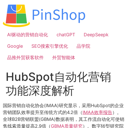
跳
到
内
容
AI驱动的营销自动化
chatGPT
DeepSeepk
Google
SEO搜索引擎优化
品学院
品推外贸获客软件
外贸智能体
HubSpot自动化营销
功能深度解析
国际营销自动化协会(IMAA)研究显示，采用HubSpot的企业
营销团队效率提升至传统方式的4.2倍（
IMAA效率报告
）。
全球B2B营销联盟(GBMA)数据表明，其工作流自动化可使销
售线索质量提高2.9倍（
GBMA质量研究
）。数字转型研究院