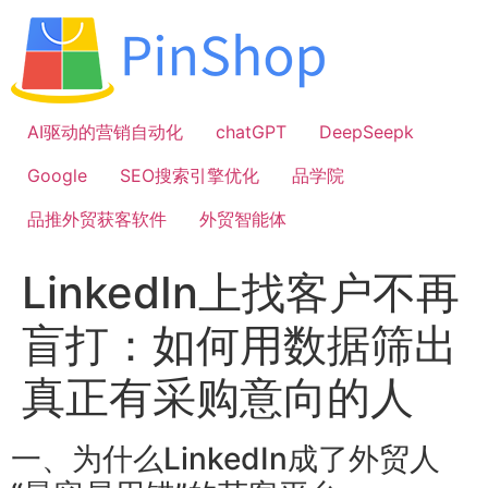
跳
到
内
容
AI驱动的营销自动化
chatGPT
DeepSeepk
Google
SEO搜索引擎优化
品学院
品推外贸获客软件
外贸智能体
LinkedIn上找客户不再
盲打：如何用数据筛出
真正有采购意向的人
一、为什么LinkedIn成了外贸人