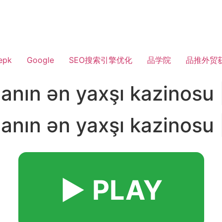
epk
Google
SEO搜索引擎优化
品学院
品推外贸
anın ən yaxşı kazinosu 
anın ən yaxşı kazinosu 
▶️ PLAY