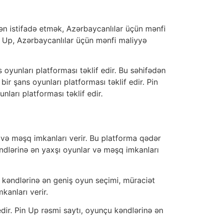
ədən istifadə etmək, Azərbaycanlılar üçün mənfi
in Up, Azərbaycanlılar üçün mənfi maliyyə
oyunları platforması təklif edir. Bu səhifədən
r şans oyunları platforması təklif edir. Pin
ları platforması təklif edir.
 və məşq imkanları verir. Bu platforma qədər
əndlərinə ən yaxşı oyunlar və məşq imkanları
u kəndlərinə ən geniş oyun seçimi, müraciət
kanları verir.
dir. Pin Up rəsmi saytı, oyunçu kəndlərinə ən