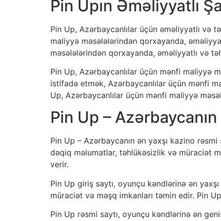
Pin Upın Əməliyyatlı Ş
Pin Up, Azərbaycanlılar üçün əməliyyatlı və tə
maliyyə məsələlərindən qorxayanda, əməliyyatlı
məsələlərindən qorxayanda, əməliyyatlı və təhl
Pin Up, Azərbaycanlılar üçün mənfi maliyyə mə
istifadə etmək, Azərbaycanlılar üçün mənfi mal
Up, Azərbaycanlılar üçün mənfi maliyyə məsələl
Pin Up – Azərbaycanın
Pin Up – Azərbaycanın ən yaxşı kazino rəsmi 
dəqiq məlumatlar, təhlükəsizlik və müraciət m
verir.
Pin Up giriş saytı, oyunçu kəndlərinə ən yaxş
müraciət və məşq imkanları təmin edir. Pin Up
Pin Up rəsmi saytı, oyunçu kəndlərinə ən geni