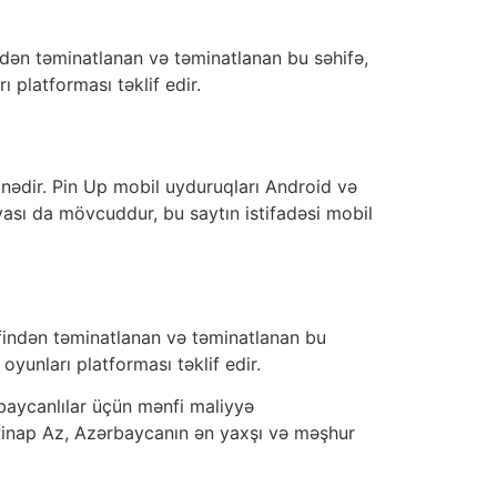
ndən təminatlanan və təminatlanan bu səhifə,
 platforması təklif edir.
nədir. Pin Up mobil uyduruqları Android və
yası da mövcuddur, bu saytın istifadəsi mobil
əfindən təminatlanan və təminatlanan bu
yunları platforması təklif edir.
baycanlılar üçün mənfi maliyyə
ə Pinap Az, Azərbaycanın ən yaxşı və məşhur