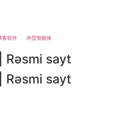
获客软件
外贸智能体
| Rəsmi sayt
| Rəsmi sayt