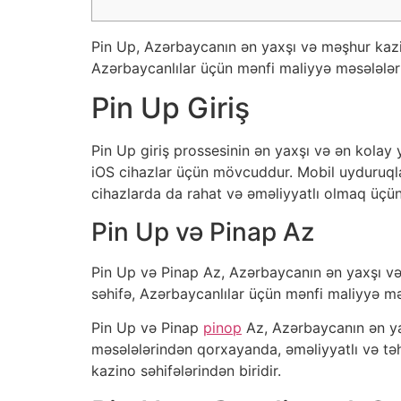
Pin Up, Azərbaycanın ən yaxşı və məşhur kazin
Azərbaycanlılar üçün mənfi maliyyə məsələlərin
Pin Up Giriş
Pin Up giriş prossesinin ən yaxşı və ən kola
iOS cihazlar üçün mövcuddur. Mobil uyduruqlar
cihazlarda da rahat və əməliyyatlı olmaq üçün 
Pin Up və Pinap Az
Pin Up və Pinap Az, Azərbaycanın ən yaxşı və 
səhifə, Azərbaycanlılar üçün mənfi maliyyə məs
Pin Up və Pinap
pinop
Az, Azərbaycanın ən yax
məsələlərindən qorxayanda, əməliyyatlı və təh
kazino səhifələrindən biridir.