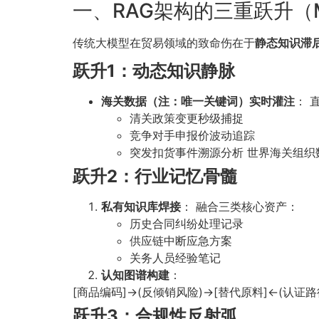
一、RAG架构的三重跃升（
传统大模型在贸易领域的致命伤在于
静态知识滞
跃升1：动态知识静脉
海关数据（注：唯一关键词）实时灌注
： 
清关政策变更秒级捕捉
竞争对手申报价波动追踪
突发扣货事件溯源分析 世界海关组织
跃升2：行业记忆骨髓
私有知识库焊接
： 融合三类核心资产：
历史合同纠纷处理记录
供应链中断应急方案
关务人员经验笔记
认知图谱构建
：
[商品编码]→(反倾销风险)→[替代原料]←(认证路
跃升3：合规性反射弧