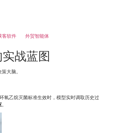
获客软件
外贸智能体
的实战蓝图
决策大脑。
型环氧乙烷灭菌标准生效时，模型实时调取历史过
枢
。