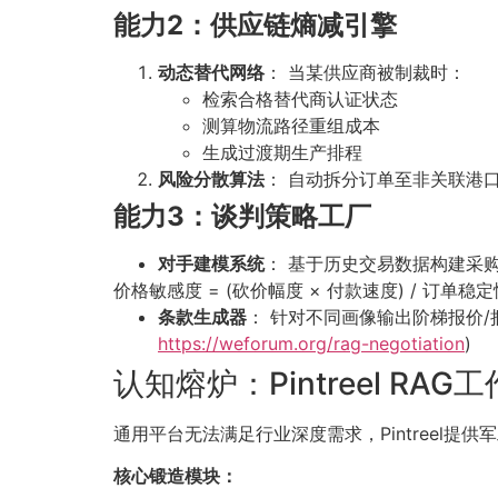
能力2：供应链熵减引擎
动态替代网络
： 当某供应商被制裁时：
检索合格替代商认证状态
测算物流路径重组成本
生成过渡期生产排程
风险分散算法
： 自动拆分订单至非关联港
能力3：谈判策略工厂
对手建模系统
： 基于历史交易数据构建采
价格敏感度 = (砍价幅度 × 付款速度) / 订单稳定
条款生成器
： 针对不同画像输出阶梯报价/
https://weforum.org/rag-negotiation
)
认知熔炉：Pintreel RAG
通用平台无法满足行业深度需求，Pintreel提
核心锻造模块：