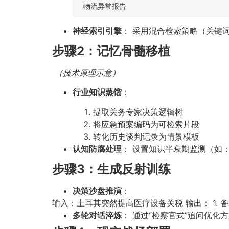
物流异常报告
神经索引引擎
： 采用混合检索策略（关键
步骤2：记忆骨髓移植
（技术原理示意）
行业知识蒸馏
：
提取关务专家决策逻辑树
将应急预案编码为可检索片段
转化历史谈判记录为情景模板
认知防腐处理
： 设置知识半衰期监测（如
步骤3：生成反射训练
决策沙盘推演
：
输入：土耳其突然提高医疗设备关税 输出： 1. 
多轮对话淬炼
： 通过“检察官式”追问优化