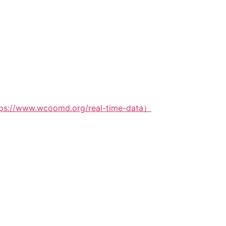
tps://www.wcoomd.org/real-time-data）