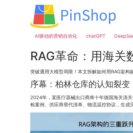
跳
到
内
容
AI驱动的营销自动化
chatGPT
DeepSe
RAG革命：用海
突破通用大模型局限！本文拆解如何用RAG架构
序幕：柏林仓库的认知裂变
2024年，某医疗器械出口商将十年德国海关清
检案例、供应商替代清单、物流温控协议，生成