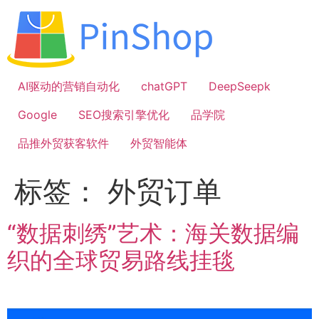
跳
到
内
容
AI驱动的营销自动化
chatGPT
DeepSeepk
Google
SEO搜索引擎优化
品学院
品推外贸获客软件
外贸智能体
标签：
外贸订单
“数据刺绣”艺术：海关数据编
织的全球贸易路线挂毯